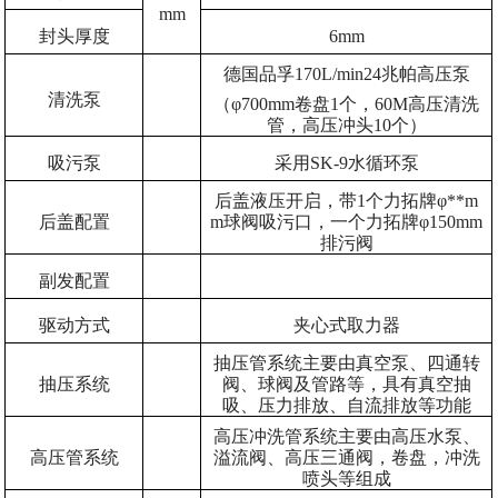
mm
封头厚度
6mm
德国品孚170L/min24兆帕高压泵
清洗泵
（φ700mm卷盘1个，60M高压清洗
管，高压冲头10个）
吸污泵
采用SK-9水循环泵
后盖液压开启，带1个力拓牌φ**m
后盖配置
m球阀吸污口，一个力拓牌φ150mm
排污阀
副发配置
驱动方式
夹心式取力器
抽压管系统主要由真空泵、四通转
抽压系统
阀、球阀及管路等，具有真空抽
吸、压力排放、自流排放等功能
高压冲洗管系统主要由高压水泵、
高压管系统
溢流阀、高压三通阀，卷盘，冲洗
喷头等组成