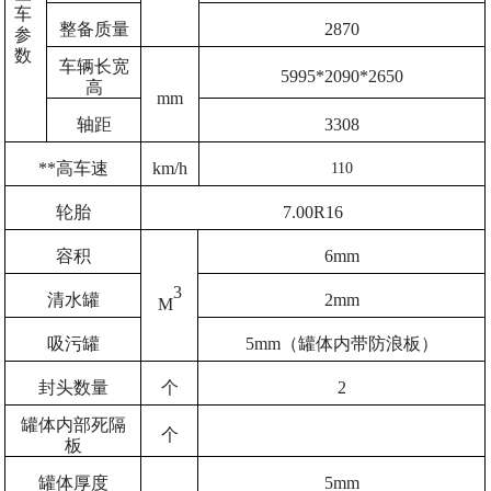
车
整备质量
2870
参
数
车辆长宽
5995*2090*2650
高
mm
轴距
3308
**高车速
km/h
110
轮胎
7.00R16
容积
6mm
3
清水罐
2mm
M
吸污罐
5mm（罐体内带防浪板）
封头数量
个
2
罐体内部死隔
个
板
罐体厚度
5mm