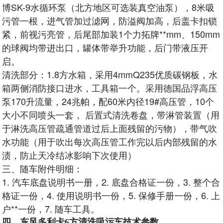
博SK-9水循环泵（北方地区可选装真空油泵），8米吸
污管一根，进气管加过滤网，防溢阀加高，后盖卡扣锁
紧，前视污亮管，后尾部加装1个力拓牌**mm、150mm
的球阀均带进出口，罐体带举升功能，后门带液压开
启。
清洗部分：1.8方水箱，采用4mmQ235优质碳钢板，水
箱两侧消防接口进水，工具箱一个。采用德国品浮高压
泵170升流量，24兆帕，配60米内径19#高压管，10个
大小不同喷头一套， 后置式清洗卷盘，带淋管装置（用
于淋洗高压管疏通管道过后上面残留的污物），带气吹
水功能（用于吹出每次高压管工作完以后内部残留的水
渍，防止天冷结冰影响下次使用）
三、随车附件明细：
1. 汽车底盘说明书一册，2. 底盘合格证一份，3. 整个合
格证一份，4. 使用说明书一份，5. 保修手册一份，6. 上
户**一份，7. 随车工具。
四、东风多利卡6方清洗吸污车技术参数