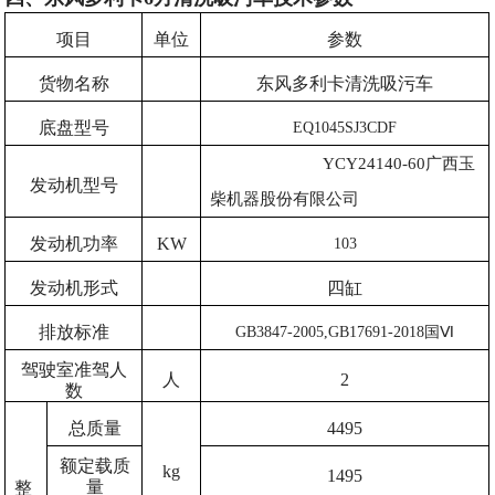
项目
单位
参数
货物名称
东风多利卡清洗吸污车
底盘型号
EQ1045SJ3CDF
YCY24140-60广西玉
发动机型号
柴机器股份有限公司
发动机功率
KW
103
发动机形式
四缸
排放标准
GB3847-2005,GB17691-2018国Ⅵ
驾驶室准驾人
人
2
数
总质量
4495
额定载质
kg
1495
量
整