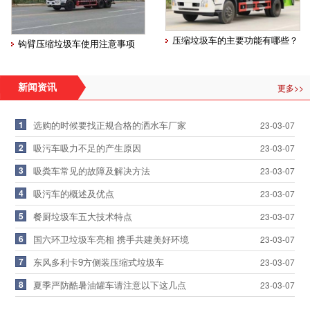
压缩垃圾车的主要功能有哪些？
钩臂压缩垃圾车使用注意事项
更多>>
新闻资讯
1
选购的时候要找正规合格的洒水车厂家
23-03-07
2
吸污车吸力不足的产生原因
23-03-07
3
吸粪车常见的故障及解决方法
23-03-07
4
吸污车的概述及优点
23-03-07
5
餐厨垃圾车五大技术特点
23-03-07
6
国六环卫垃圾车亮相 携手共建美好环境
23-03-07
7
东风多利卡9方侧装压缩式垃圾车
23-03-07
8
夏季严防酷暑油罐车请注意以下这几点
23-03-07