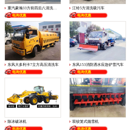
重汽豪瀚33方前四后八清洗吸污车
江铃5方清洗吸污车
电询优惠
电询优惠
东风大多利卡7立方高压清洗车
东风153消防洒水应急铲雪汽车
电询优惠
电询优惠
除冰破冰机
双铰笼式抛雪机
电询优惠
电询优惠