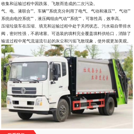
收集和运输过程中因跌落、飞散而造成的二次污染。
气、电、液联合**。车辆**系统充分利用了电气、气动和液压**。气动**
系统由电控系统**，液压阀组由气动**系统**，可靠性高，效率高。
压缩垃圾车在压缩、填充和运输过程中处于关闭状态。污水箱自带排水
阀，密封性强，不易堵塞。可选装的填料完全覆盖填料供给口，消除了
输送过程中尾气流湍流引起的灰尘和污垢飞散现象，使外观更加美观。