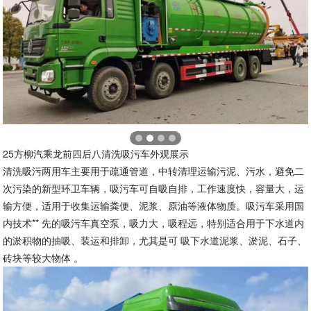
25方柳汽乘龙前四后八清洗吸污车外观展示
清洗吸污两用车主要用于疏通管道，中转清理运输污泥、污水，避免二
次污染的新型环卫车辆，吸污车可自吸自排，工作速度快，容量大，运
输方便，适用于收集运输粪便、泥浆、原油等液体物质。吸污车采用国
内技术** 先的吸污车真空泵，吸力大，吸程远，特别适合用于下水道内
的淤积物的抽吸、装运和排卸，尤其是可 吸下水道泥浆、淤泥、石子、
砖块等较大物体 。