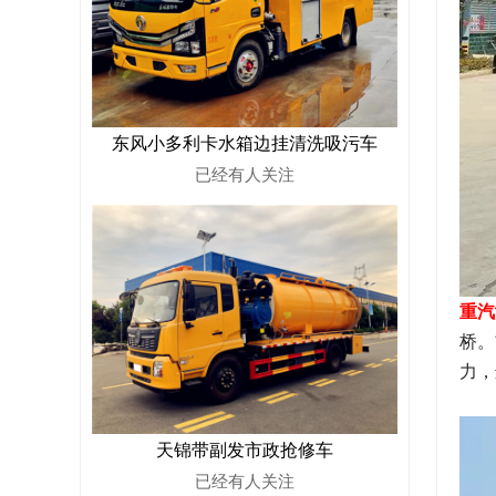
东风小多利卡水箱边挂清洗吸污车
已经有
人关注
重汽
桥。
力，
天锦带副发市政抢修车
已经有
人关注