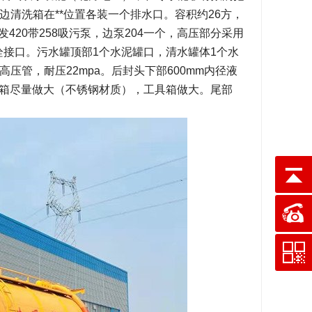
清洗箱在**位置各装一个排水口。容积约26方，
420带258吸污泵，边泵204一个，高压部分采用
栓接口。污水罐顶部1个水泥罐口，清水罐体1个水
高压管，耐压22mpa。后封头下部600mm内径液
水箱尽量做大（不锈钢材质），工具箱做大。尾部