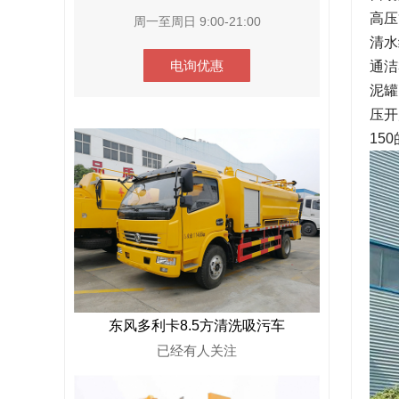
高压
周一至周日 9:00-21:00
清水
电询优惠
通洁
泥罐
压开
15
东风多利卡8.5方清洗吸污车
已经有
人关注