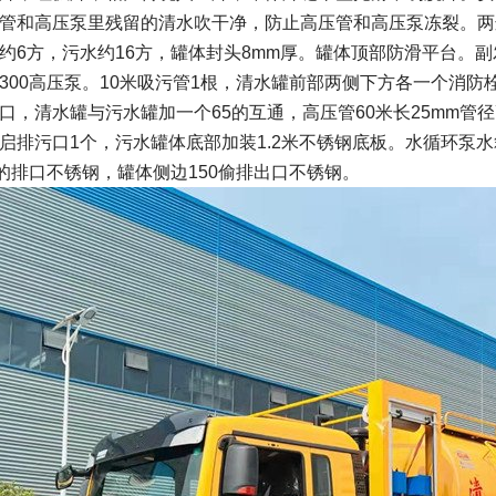
管和高压泵里残留的清水吹干净，防止高压管和高压泵冻裂。两边
约6方，污水约16方，罐体封头8mm厚。罐体顶部防滑平台。副发
300高压泵。10米吸污管1根，清水罐前部两侧下方各一个消防
口，清水罐与污水罐加一个65的互通，高压管60米长25mm管径
启排污口1个，污水罐体底部加装1.2米不锈钢底板。水循环泵
0的排口不锈钢，罐体侧边150偷排出口不锈钢。