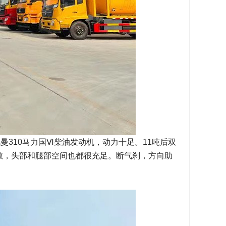
曼310马力国Ⅵ柴油发动机，动力十足。11吨后双
别宽敞，头部和腿部空间也都很充足。断气刹，方向助