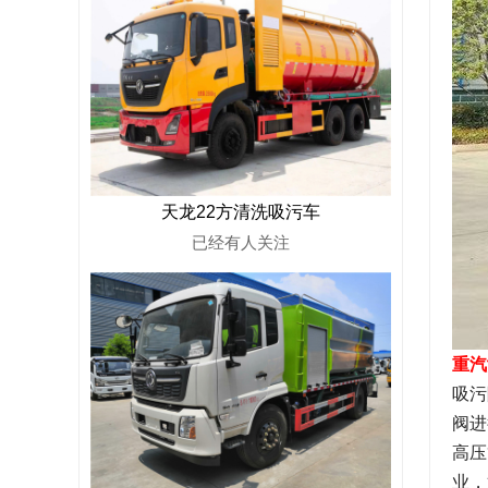
天龙22方清洗吸污车
已经有
人关注
重汽
吸污
阀进
高压
业，