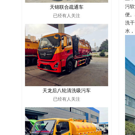
污软
天锦联合疏通车
便。
已经有
人关注
洗干
水，
天龙后八轮清洗吸污车
已经有
人关注