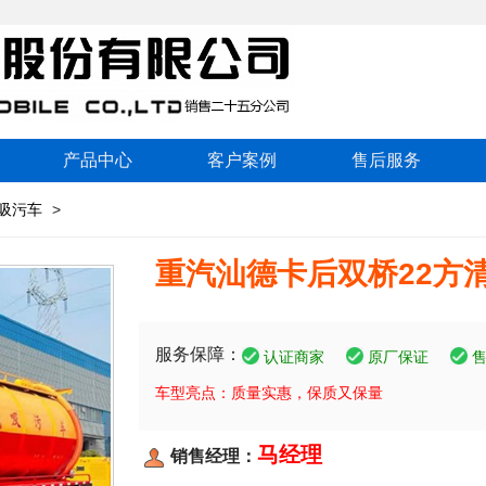
产品中心
客户案例
售后服务
吸污车
>
重汽汕德卡后双桥22方
服务保障：
认证商家
原厂保证
车型亮点：质量实惠，保质又保量
马经理
销售经理：