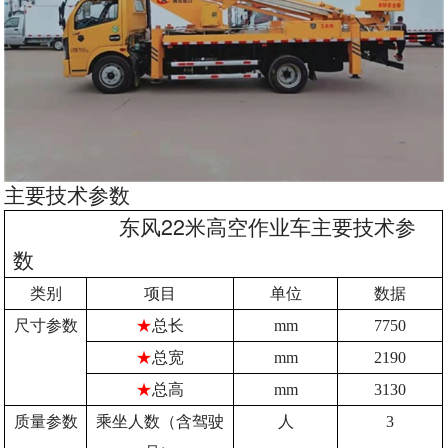
主要技术参数
22
东风
米高空作业车主要技术参
数
类别
项目
单位
数据
尺寸参数
★
总长
mm
7750
★
总宽
mm
2190
★
总高
mm
3130
质量参数
乘坐人数（含驾驶
人
3