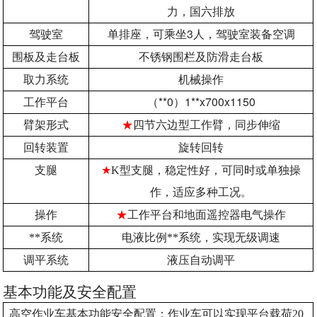
力，国六排放
3
驾驶室
单排座，可乘坐
人，驾驶室装备空调
围板及走台板
不锈钢围栏及防滑走台板
取力系统
机械操作
**0
1**x700x1150
工作平台
（
）
臂架形式
★
四节六边型工作臂，同步伸缩
回转装置
旋转回转
支腿
★
K
型支腿，稳定性好，可同时或单独操
作，适应多种工况。
操作
★
工作平台和地面遥控器电气操作
**系统
电液比例**系统，实现无级调速
调平系统
液压自动调平
基本功能及安全配置
高空作业车基本功能安全配置：作业车可以实现平台载荷20