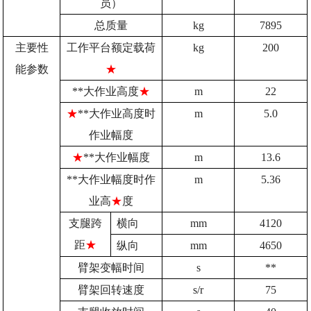
员）
总质量
kg
7895
主要性
工作平台额定载荷
kg
200
能参数
★
**大作业高度
★
m
22
★
**大作业高度时
m
5.0
作业幅度
★
**大作业幅度
m
13.6
**大作业幅度时作
m
5.36
业高
★
度
支腿跨
横向
mm
4120
距
★
纵向
mm
4650
臂架变幅时间
s
**
臂架回转速度
s/r
75