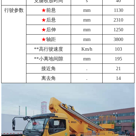
支腿收放时间
s
40
行驶参数
★
前悬
mm
1130
★
后悬
mm
2310
★
后伸
mm
1250
★
轴距
mm
3800
**高行驶速度
Km/h
103
**小离地间隙
mm
195
接近角
.
21
离去角
.
14