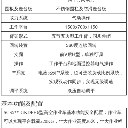
围板及走台板
不锈钢围栏及防滑走台板
取力系统
气动操作
1500x700x1150
工作平台
臂架形式
五节五边型工作臂，同步伸缩
360
回转装置
度连续回转
V
H
支腿
前
后
型，单独可调
操作
工作平台和地面遥控器电气操作
**系统
电液比例**系统，也可选装负载比例系统，
实现双动作同步，实现无级调速
调平系统
液压自动调平
基本功能及配置
SCS5**JGKDFH6
型高空作业车基本功能安全配置：作业车
可以实现平台载荷220KG，**大作业高度26米，**大作业幅