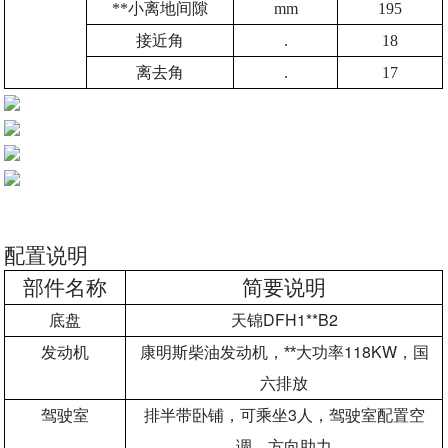
**小离地间隙
mm
195
接近角
.
18
离去角
.
17
配置说明
部件名称
简要说明
DFH1**B2
底盘
天锦
118KW
发动机
康明斯柴油发动机，**大功率
，国
六排放
3
驾驶室
排半带卧铺，可乘坐
人，驾驶室配置空
调，方向助力