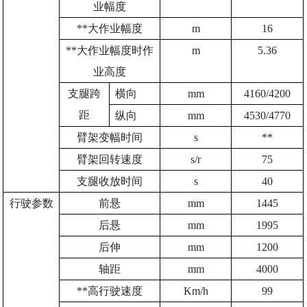
业幅度
**大作业幅度
m
16
**大作业幅度时作
m
5.36
业高度
支腿跨
横向
mm
4160/4200
距
纵向
mm
4530/4770
臂架变幅时间
s
**
臂架回转速度
s/r
75
支腿收放时间
s
40
行驶参数
前悬
mm
1445
后悬
mm
1995
后伸
mm
1200
轴距
mm
4000
**高行驶速度
Km/h
99