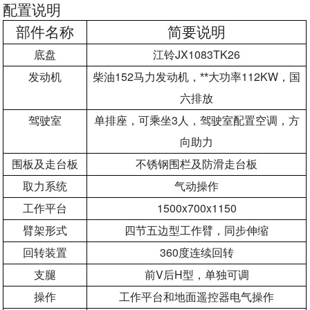
配置说明
部件名称
简要说明
JX1083TK26
底盘
江铃
152
112KW
发动机
柴油
马力发动机，**大功率
，国
六排放
3
驾驶室
单排座，可乘坐
人，驾驶室配置空调，方
向助力
围板及走台板
不锈钢围栏及防滑走台板
取力系统
气动操作
1500x700x1150
工作平台
臂架形式
四节五边型工作臂，同步伸缩
360
回转装置
度连续回转
V
H
支腿
前
后
型，单独可调
操作
工作平台和地面遥控器电气操作