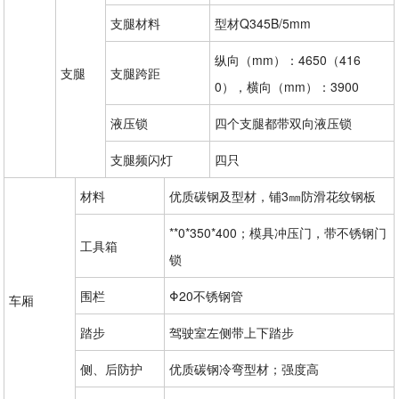
支腿材料
型材Q345B/5mm
纵向（mm）：4650（416
支腿
支腿跨距
0），横向（mm）：3900
液压锁
四个支腿都带双向液压锁
支腿频闪灯
四只
材料
优质碳钢及型材，铺3㎜防滑花纹钢板
**0*350*400；模具冲压门，带不锈钢门
工具箱
锁
围栏
Φ20不锈钢管
车厢
踏步
驾驶室左侧带上下踏步
侧、后防护
优质碳钢冷弯型材；强度高