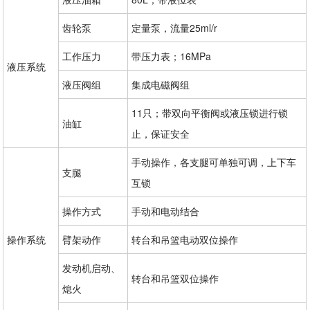
齿轮泵
定量泵，流量25ml/r
工作压力
带压力表；16MPa
液压系统
液压阀组
集成电磁阀组
11只；带双向平衡阀或液压锁进行锁
油缸
止，保证安全
手动操作，各支腿可单独可调，上下车
支腿
互锁
操作方式
手动和电动结合
操作系统
臂架动作
转台和吊篮电动双位操作
发动机启动、
转台和吊篮双位操作
熄火