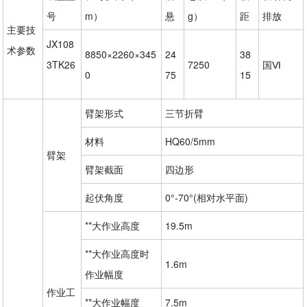
号
m）
悬
g）
距
排放
主要技
JX108
术参数
8850×2260×345
24
38
3TK26
7250
国Ⅵ
0
75
15
臂架形式
三节折臂
材料
HQ60/5mm
臂架
臂架截面
四边形
起伏角度
0°-70°(相对水平面)
**大作业高度
19.5m
**大作业高度时
1.6m
作业幅度
作业工
**大作业幅度
7.5m