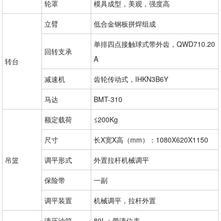
轮罩
模具成型，美观，强度高
立臂
低合金钢板拼焊组成
单排四点接触球式带外齿，QWD710.20
回转支承
A
转台
减速机
齿轮传动式，IHKN3B6Y
马达
BMT-310
额定载荷
≤200Kg
尺寸
长X宽X高（mm）：1080X620X1150
吊篮
调平形式
外置拉杆机械调平
保险带
一副
调平装置
机械调平，拉杆外置
液压油箱
80L；带液位表