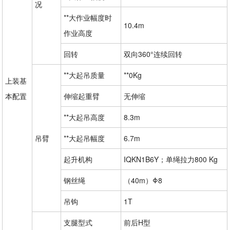
况
**大作业幅度时
10.4m
作业高度
回转
双向360°连续回转
**大起吊质量
**0Kg
上装基
本配置
伸缩起重臂
无伸缩
**大起吊高度
8.3m
吊臂
**大起吊幅度
6.7m
起升机构
IQKN1B6Y；单绳拉力800 Kg
钢丝绳
（40m）Φ8
吊钩
1T
支腿型式
前后H型