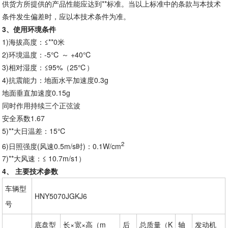
供货方所提供的产品性能应达到**标准。当以上标准中的条款与本技术
条件发生偏差时，应以本技术条件为准。
3
、使用环境条件
1)海拔高度：≤**0米
2)环境温度：-5℃ ～ +40℃
3)相对湿度：≤95%（25℃）
4)抗震能力：地面水平加速度0.3g
地面垂直加速度0.15g
同时作用持续三个正弦波
安全系数1.67
5)**大日温差：15℃
2
6)日照强度(风速0.5m/s时)：0.1W/cm
7)**大风速：≤ 10.7m/s1）
4
、 主要技术参数
车辆型
HNY5070JGKJ6
号
底盘型
长×宽×高（m
后
总质量（K
轴
发动机