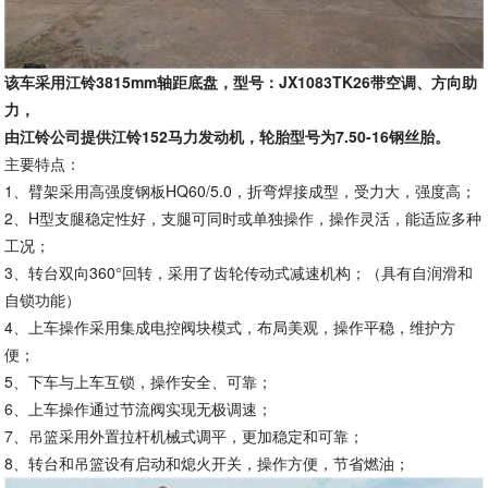
该车采用江铃3815mm轴距底盘，型号：
JX1083TK26
带空调、方向助
力，
由江铃公司提供江铃152马力发动机，轮胎型号为7.50-16钢丝胎。
主要特点：
1、臂架采用高强度钢板HQ60/5.0，折弯焊接成型，受力大，强度高；
2、H型支腿稳定性好，支腿可同时或单独操作，操作灵活，能适应多种
工况；
3、转台双向360°回转，采用了齿轮传动式减速机构；（具有自润滑和
自锁功能）
4、上车操作采用集成电控阀块模式，布局美观，操作平稳，维护方
便；
5、下车与上车互锁，操作安全、可靠；
6、上车操作通过节流阀实现无极调速；
7、吊篮采用外置拉杆机械式调平，更加稳定和可靠；
8、转台和吊篮设有启动和熄火开关，操作方便，节省燃油；