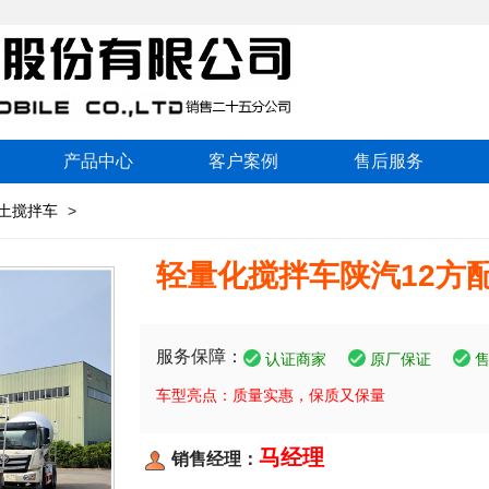
产品中心
客户案例
售后服务
土搅拌车
>
轻量化搅拌车陕汽12方
服务保障：
认证商家
原厂保证
车型亮点：质量实惠，保质又保量
马经理
销售经理：