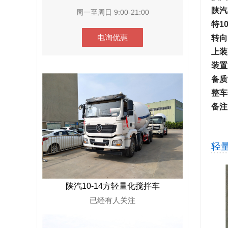
陕汽
周一至周日 9:00-21:00
特1
电询优惠
转向
上装
装置
备质
整车
备注
轻
陕汽10-14方轻量化搅拌车
已经有
人关注