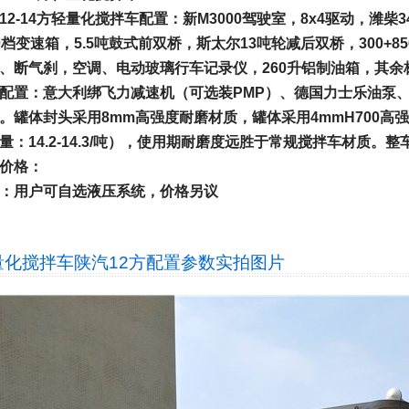
12-14方轻量化搅拌车配置：
新M3000驾驶室，8x4驱动，潍柴3
0档变速箱，5.5吨鼓式前双桥，斯太尔13吨轮减后双桥，300+850
、断气刹，空调、电动玻璃行车记录仪，260升铝制油箱，其余
配置：意大利绑飞力减速机（可选装PMP）、德国力士乐油泵
。罐体封头采用8mm高强度耐磨材质，罐体采用4mmH700
量：14.2-14.3/吨），使用期耐磨度远胜于常规搅拌车材质。整车尺寸
价格：
：用户可自选液压系统，价格另议
量化搅拌车陕汽12方配置参数
实拍图片