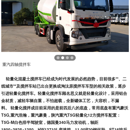
重汽四轴搅拌车
轻量化混凝土搅拌车已经成为时代发展的必然趋势，目前很多**、二
线城市**及搅拌车站已出台更换或淘汰原搅拌车车型的相关政策，逐步
引进轻量化搅拌车。轻量化搅拌车顾名思义就是轻量化设计，采用铝合
金材质，减轻车辆自重，不怕超载，全新罐体工艺，大容积，不漏
料。 轻量化搅拌成目前采用的是前四后八的底盘，常用底盘有重汽豪沃
T5G,重汽浩瀚，重汽豪曼，陕汽重汽T5G轻量化12方搅拌车配置：
T5G-M白色排半驾驶室，德国曼340马力发动机，轴距
1800+3825+1350，HW13710L变速箱，11.00R20钢丝胎，ST16吨后