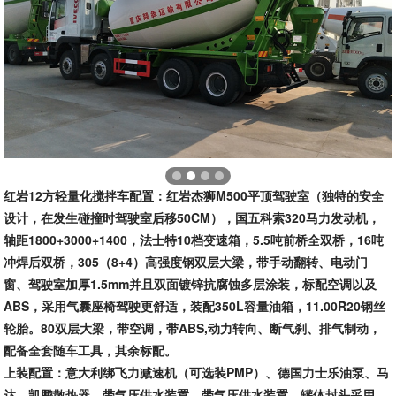
红岩12方轻量化搅拌车配置：
红岩杰狮M500平顶驾驶室（独特的安全
设计，在发生碰撞时驾驶室后移50CM），国五科索320马力发动机，
轴距1800+3000+1400，法士特10档变速箱，5.5吨前桥全双桥，16吨
冲焊后双桥，305（8+4）高强度钢双层大梁，带手动翻转、电动门
窗、驾驶室加厚1.5mm并且双面镀锌抗腐蚀多层涂装，标配空调以及
ABS，采用气囊座椅驾驶更舒适，装配350L容量油箱，11.00R20钢丝
轮胎。80双层大梁，带空调，带ABS,动力转向、断气刹、排气制动，
配备全套随车工具，其余标配。
上装配置：意大利绑飞力减速机（可选装PMP）、德国力士乐油泵、马
达、凯鹏散热器，带气压供水装置，带气压供水装置。罐体封头采用