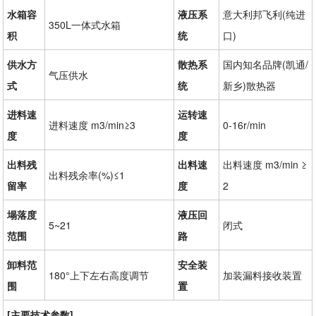
水箱容
液压系
意大利邦飞利(纯进
350L一体式水箱
积
统
口)
供水方
散热系
国内知名品牌(凯通/
气压供水
式
统
新乡)散热器
进料速
运转速
进料速度 m3/min≥3
0-16r/min
度
度
出料残
出料速
出料速度 m3/min ≥
出料残余率(%)≤1
留率
度
2
塌落度
液压回
5~21
闭式
范围
路
卸料范
安全装
180°上下左右高度调节
加装漏料接收装置
围
置
[主要技术参数]