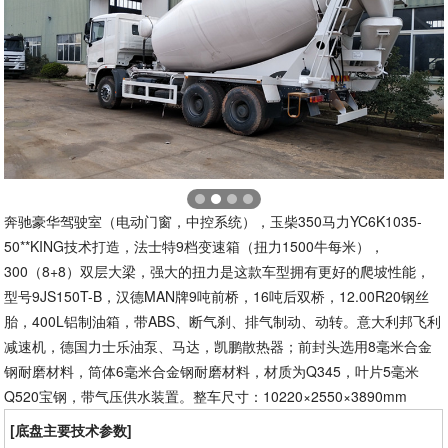
奔驰豪华驾驶室（电动门窗，中控系统），玉柴350马力YC6K1035-
50**KING技术打造，法士特9档变速箱（扭力1500牛每米），
300（8+8）双层大梁，强大的扭力是这款车型拥有更好的爬坡性能，
型号9JS150T-B，汉德MAN牌9吨前桥，16吨后双桥，12.00R20钢丝
胎，400L铝制油箱，带ABS、断气刹、排气制动、动转。意大利邦飞利
减速机，德国力士乐油泵、马达，凯鹏散热器；前封头选用8毫米合金
钢耐磨材料，筒体6毫米合金钢耐磨材料，材质为Q345，叶片5毫米
Q520宝钢，带气压供水装置。整车尺寸：10220×2550×3890mm
[底盘主要技术参数]