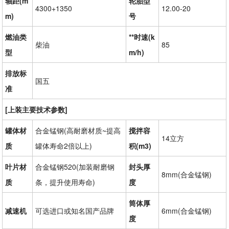
轴距(m
轮胎型
4300+1350
12.00-20
m)
号
燃油类
**时速(k
柴油
85
型
m/h)
排放标
国五
准
[上装主要技术参数]
罐体材
合金锰钢(高耐磨材质~提高
搅拌容
14立方
质
罐体寿命2倍以上)
积(m3)
叶片材
合金锰钢520(加装耐磨钢
封头厚
8mm(合金锰钢)
质
条，提升使用寿命)
度
筒体厚
减速机
可选进口或知名国产品牌
6mm(合金锰钢)
度