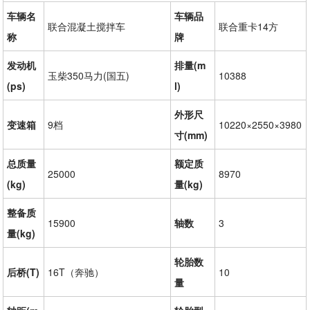
车辆名
车辆品
联合混凝土搅拌车
联合重卡14方
称
牌
发动机
排量(m
玉柴350马力(国五)
10388
(ps)
l)
外形尺
变速箱
9档
10220×2550×3980
寸(mm)
总质量
额定质
25000
8970
(kg)
量(kg)
整备质
15900
轴数
3
量(kg)
轮胎数
后桥(T)
16T（奔驰）
10
量