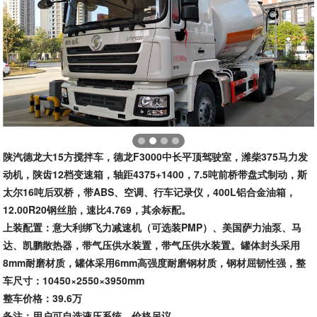
陕汽德龙大15方搅拌车，德龙F3000中长平顶驾驶室，潍柴375马力发
动机，陕齿12档变速箱，轴距4375+1400，7.5吨前桥带盘式制动，斯
太尔16吨后双桥，带ABS、空调、行车记录仪，400L铝合金油箱，
12.00R20钢丝胎，速比4.769，其余标配。
上装配置：意大利绑飞力减速机（可选装PMP）、美国萨力油泵、马
达、凯鹏散热器，带气压供水装置，带气压供水装置。罐体封头采用
8mm耐磨材质，罐体采用6mm高强度耐磨钢材质，钢材屈韧性强，整
车尺寸：10450×2550×3950mm
整车价格：39.6万
备注：用户可自选液压系统，价格另议