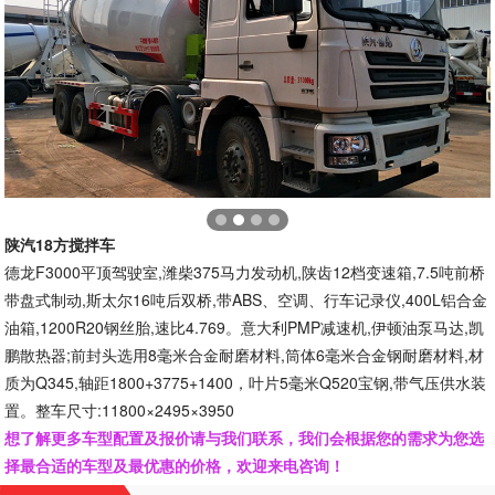
陕汽18方搅拌车
德龙F3000平顶驾驶室,潍柴375马力发动机,陕齿12档变速箱,7.5吨前桥
带盘式制动,斯太尔16吨后双桥,带ABS、空调、行车记录仪,400L铝合金
油箱,1200R20钢丝胎,速比4.769。意大利PMP减速机,伊顿油泵马达,凯
鹏散热器;前封头选用8毫米合金耐磨材料,筒体6毫米合金钢耐磨材料,材
质为Q345,轴距1800+3775+1400，叶片5毫米Q520宝钢,带气压供水装
置。整车尺寸:11800×2495×3950
想了解更多车型配置及报价请与我们联系，我们会根据您的需求为您选
择最合适的车型及最优惠的价格，欢迎来电咨询！