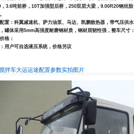
00，3.6吨前桥，10T加强型后桥，250双层大梁，9.00R2
。
配置：科翼减速机、萨力油泵、马达、凯鹏散热器，带气压供水
，罐体采用5mm高强度耐磨钢材质，钢材屈韧性强，整车尺寸：7400
价格：
：用户可自选液压系统，价格另议
方搅拌车大运运途配置参数
实拍图片