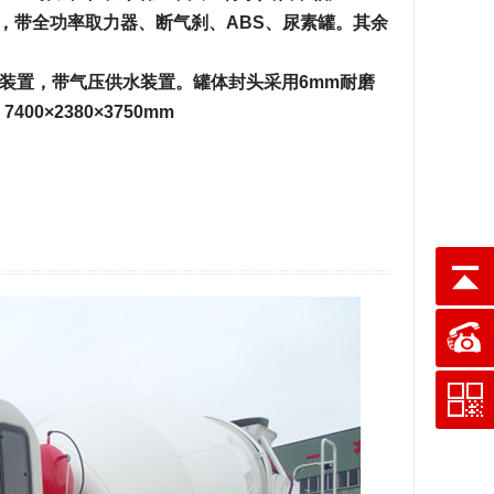
0钢丝胎，带全功率取力器、断气刹、ABS、尿素罐。其余
装置，带气压供水装置。罐体封头采用6mm耐磨
×2380×3750mm