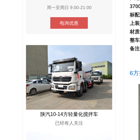
37
周一至周日 9:00-21:00
标配
电询优惠
上装
材质
整车
备注
6
陕汽10-14方轻量化搅拌车
已经有
人关注