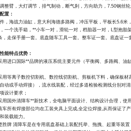
调整臂，大灯调节，排气制动，断气刹，方向助力，7.50钢丝轮
配置：
件，海战力油缸，意大利海德多路阀，冲压平板，平板长5.6米
，一个洗手箱，**小车一对，滑轮一对，档胎器一对，L型抱胎
条，走保手册一套。底盘随车工具一套。整车证一套。底盘证一
性能特点优势：
采用进口国际**品牌的液压系统主要元件（平衡阀、多路阀、油
采用等离子数控切割机、数控线切割机、剪板机下料，确保板材
自动或手动焊接），流水线装配，经过多道检验检测线分别对清
项设计要求；
采用国外清障车**新技术，全电脑平面设计、结构设计合理，使
该车所有焊接部位均在工装夹具上完成,全定位焊接,从而保证了产
和装载能力。
楚胜牌 清障车是在专用底盘基础上装配托举、拖拽、起重等装