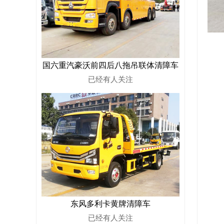
国六重汽豪沃前四后八拖吊联体清障车
已经有
人关注
东风多利卡黄牌清障车
已经有
人关注