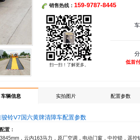
159-9787-8445
销售热线：
低首
扫一扫！了解更多。
车辆信息
实拍图片
配置参数
淮骏铃V7国六黄牌清障车
配置参数
配置：
3845mm，云内163马力，原厂空调，电动门窗，中控锁，遥