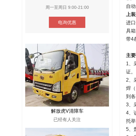
自动
周一至周日 9:00-21:00
上装
电询优惠
进口
具箱
带4
主要
1、
证。
2、
焊（
到各
3、
解放虎V清障车
4、
已经有
人关注
托举
5、