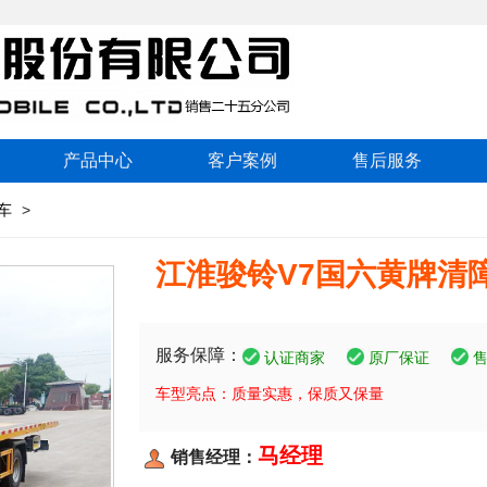
产品中心
客户案例
售后服务
车
>
江淮骏铃V7国六黄牌清
服务保障：
认证商家
原厂保证
车型亮点：质量实惠，保质又保量
马经理
销售经理：