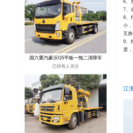
6、
7、
8、
小，
互换
9、
度，
国六重汽豪沃G5平板一拖二清障车
已经有
人关注
江