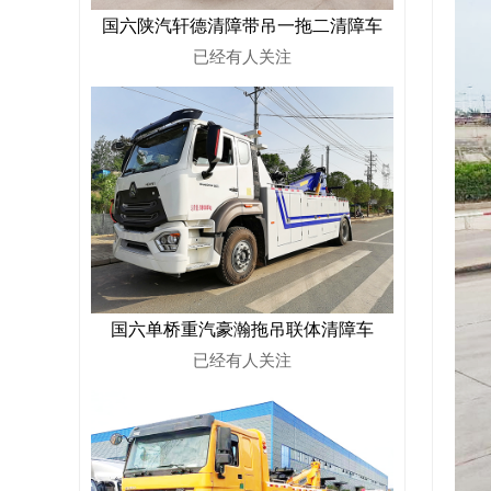
国六陕汽轩德清障带吊一拖二清障车
已经有
人关注
国六单桥重汽豪瀚拖吊联体清障车
已经有
人关注