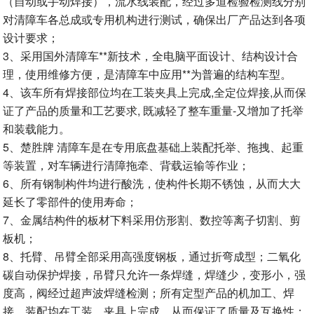
（自动或手动焊接），流水线装配，经过多道检验检测线分别
对清障车各总成或专用机构进行测试，确保出厂产品达到各项
设计要求；
3、采用国外清障车**新技术，全电脑平面设计、结构设计合
理，使用维修方便，是清障车中应用**为普遍的结构车型。
4、该车所有焊接部位均在工装夹具上完成,全定位焊接,从而保
证了产品的质量和工艺要求, 既减轻了整车重量-又增加了托举
和装载能力。
5、楚胜牌 清障车是在专用底盘基础上装配托举、拖拽、起重
等装置，对车辆进行清障拖牵、背载运输等作业；
6、所有钢制构件均进行酸洗，使构件长期不锈蚀，从而大大
延长了零部件的使用寿命；
7、金属结构件的板材下料采用仿形割、数控等离子切割、剪
板机；
8、托臂、吊臂全部采用高强度钢板，通过折弯成型；二氧化
碳自动保护焊接，吊臂只允许一条焊缝，焊缝少，变形小，强
度高，阀经过超声波焊缝检测；所有定型产品的机加工、焊
接、装配均在工装、夹具上完成，从而保证了质量及互换性；