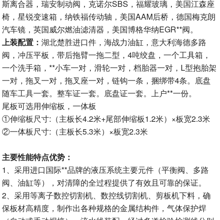
斯离合器，瑞安制动阀，克诺尔SBS，福耀玻璃，美国江森座
椅，星锐变速箱，纳铁福传动轴，美国AAM后桥，德国梅克朗
汽车镜，英国威尔燃油滤清器，美国博格华纳EGR**阀。
上装配置：
湖北楚胜进口件，海战力油缸，意大利海德多路
阀，冲压平板，带后拖臂一拖二型，4吨绞盘，一个工具箱，
一个洗手箱，**小车一对，滑轮一对，档胎器一对，L型抱胎架
一对，拖叉一对，拖叉座一对，链钩一条，捆绑带4条。底盘
随车工具一套。整车证一套。底盘证一套。上户**一份。
尾板可选用伸缩板，一体板
①伸缩板尺寸:（主板长4.2米+尾部伸缩板1.2米）×板宽2.3米
②一体板尺寸:（主板长5.3米）×板宽2.3米
主要性能特点优势：
1、采用进口国际**品牌的液压系统主要元件（平衡阀、多路
阀、油缸等），对清障的全过程提供了有效且可靠的保证。
2、采用等离子数控切割机、数控线切割机、剪板机下料，确
保板材高精度，制作出各种规格的金属结构件，气体保护焊