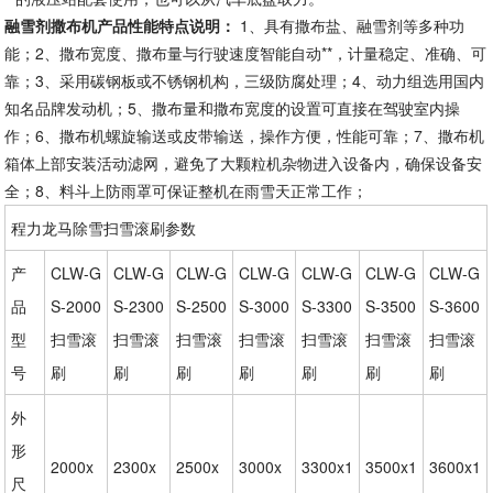
融雪剂撒布机产品性能特点说明：
1、具有撒布盐、融雪剂等多种功
能；2、撒布宽度、撒布量与行驶速度智能自动**，计量稳定、准确、可
靠；3、采用碳钢板或不锈钢机构，三级防腐处理；4、动力组选用国内
知名品牌发动机；5、撒布量和撒布宽度的设置可直接在驾驶室内操
作；6、撒布机螺旋输送或皮带输送，操作方便，性能可靠；7、撒布机
箱体上部安装活动滤网，避免了大颗粒机杂物进入设备内，确保设备安
全；8、料斗上防雨罩可保证整机在雨雪天正常工作；
程力龙马除雪扫雪滚刷参数
产
CLW-G
CLW-G
CLW-G
CLW-G
CLW-G
CLW-G
CLW-G
品
S-2000
S-2300
S-2500
S-3000
S-3300
S-3500
S-3600
型
扫雪滚
扫雪滚
扫雪滚
扫雪滚
扫雪滚
扫雪滚
扫雪滚
号
刷
刷
刷
刷
刷
刷
刷
外
形
2000x
2300x
2500x
3000x
3300x1
3500x1
3600x1
尺