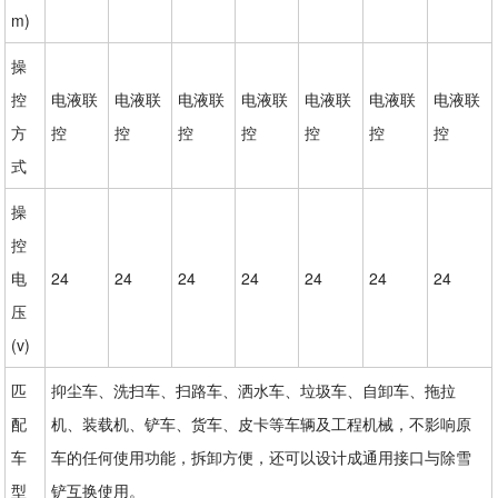
m)
操
控
电液联
电液联
电液联
电液联
电液联
电液联
电液联
方
控
控
控
控
控
控
控
式
操
控
电
24
24
24
24
24
24
24
压
(v)
匹
抑尘车、洗扫车、扫路车、洒水车、垃圾车、自卸车、拖拉
配
机、装载机、铲车、货车、皮卡等车辆及工程机械，不影响原
车
车的任何使用功能，拆卸方便，还可以设计成通用接口与除雪
型
铲互换使用。