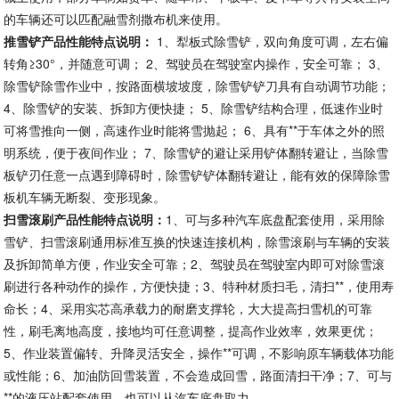
的车辆还可以匹配融雪剂撒布机来使用。
推雪铲产品性能特点说明：
1、犁板式除雪铲，双向角度可调，左右偏
转角≥30°，并随意可调； 2、驾驶员在驾驶室内操作，安全可靠； 3、
除雪铲除雪作业中，按路面横坡坡度，除雪铲铲刀具有自动调节功能；
4、除雪铲的安装、拆卸方便快捷； 5、除雪铲结构合理，低速作业时
可将雪推向一侧，高速作业时能将雪抛起； 6、具有**于车体之外的照
明系统，便于夜间作业； 7、除雪铲的避让采用铲体翻转避让，当除雪
板铲刃任意一点遇到障碍时，除雪铲铲体翻转避让，能有效的保障除雪
板机车辆无断裂、变形现象。
扫雪滚刷产品性能特点说明：
1、可与多种汽车底盘配套使用，采用除
雪铲、扫雪滚刷通用标准互换的快速连接机构，除雪滚刷与车辆的安装
及拆卸简单方便，作业安全可靠；2、驾驶员在驾驶室内即可对除雪滚
刷进行各种动作的操作，方便快捷；3、特种材质扫毛，清扫**，使用寿
命长；4、采用实芯高承载力的耐磨支撑轮，大大提高扫雪机的可靠
性，刷毛离地高度，接地均可任意调整，提高作业效率，效果更优；
5、作业装置偏转、升降灵活安全，操作**可调，不影响原车辆载体功能
或性能；6、加油防回雪装置，不会造成回雪，路面清扫干净；7、可与
**的液压站配套使用，也可以从汽车底盘取力。