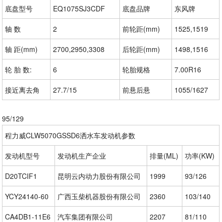
底盘型号
EQ1075SJ3CDF
底盘品牌
东风牌
轴 数
2
前轮距(mm)
1525,1519
轴 距(mm)
2700,2950,3308
后轮距(mm)
1498,1516
轮 胎 数:
6
轮胎规格
7.00R16
接近离去角
27.7/15
前悬后悬
1055/1627
95/129
程力威CLW5070GSSD6洒水车发动机参数
发动机型号
发动机生产企业
排量(ML)
功率(KW)
D20TCIF1
昆明云内动力股份有限公司
1999
93/126
YCY24140-60
广西玉柴机器股份有限公司
2360
103/140
CA4DB1-11E6
汽车集团有限公司
2207
81/110