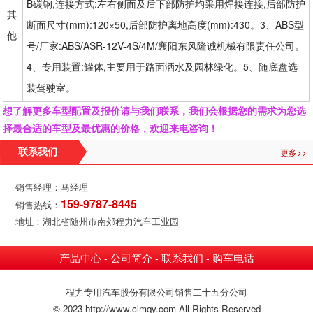
B碳钢,连接方式:左右侧面及后下部防护均采用焊接连接,后部防护
其
断面尺寸(mm):120×50,后部防护离地高度(mm):430。3、ABS型
他
号/厂家:ABS/ASR-12V-4S/4M/襄阳东风隆诚机械有限责任公司。
4、专用装置:罐体,主要用于路面洒水及园林绿化。5、随底盘选
装驾驶室。
想了解更多车型配置及报价请与我们联系，我们会根据您的需求为您选
择最合适的车型及最优惠的价格，欢迎来电咨询！
更多>>
联系我们
销售经理：马经理
159-9787-8445
销售热线：
地址：湖北省随州市南郊程力汽车工业园
产品中心
公司简介
联系我们
购车电话
-
-
-
程力专用汽车股份有限公司销售二十五分公司
© 2023 http://www.clmqy.com All Rights Reserved