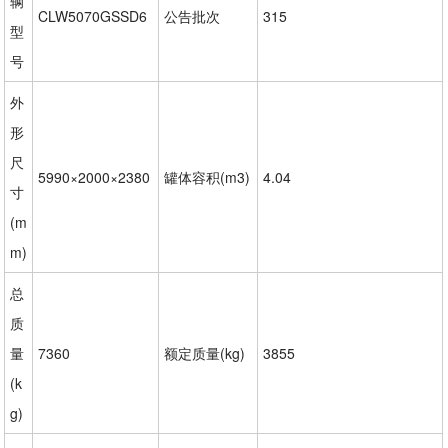
辆
CLW5070GSSD6
公告批次
315
型
号
外
形
尺
5990×2000×2380
罐体容积(m3)
4.04
寸
(m
m)
总
质
量
7360
额定质量(kg)
3855
(k
g)