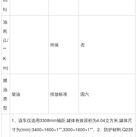
h)
油
耗
(L/
环保
否
**
K
m)
燃
油
柴油
排放标准
国六
类
型
1、该车仅选用3308mm轴距,罐体有效容积为4.04立方米,罐体尺
寸为(mm):3400×1600×1**,3300×1600×1**。2、防护材料:Q235