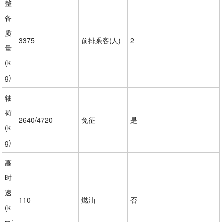
整
备
质
3375
前排乘客(人)
2
量
(k
g)
轴
荷
2640/4720
免征
是
(k
g)
高
时
速
110
燃油
否
(k
m/