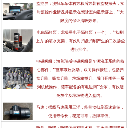
监控屏：洗扫车车体右方和后方装有监视探头，实
时监控作业情况并显示在驾驶室内显示屏上，**大
限度的保证清吸效果。
电磁隔膜泵：北极星电子隔膜泵（一个），**扫刷
上方 的喷水支架，有效对扫盘扫刷产生的二次扬尘
进行抑尘。
电磁阀组：海普瑞斯电磁阀组是车辆液压系统的核
心部件，**整车液压驱动，双向操作按钮，包括扫
盘升降、吸盘升降、垃圾箱举升、后门开闭等一系
列机械操作，随车配备的有电磁阀**盒罩，有效避
免灰尘及垃圾物进入盒内。
马达：摆线马达采用三洋，能带动扫刷高速旋转，
使用寿命长，稳定可靠，故障率低。
吸盘、吸嘴：吸嘴内设有喷水杆，高压洗涤喷嘴布