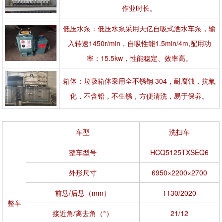
作业时长。
低压水泵：低压水泵采用天亿自吸式洒水车泵，输
入转速1450r/min，自吸性能1.5min/4m,配用功
率：15.5kw，性能稳定、效率高。
箱体：垃圾箱体采用全不锈钢 304，耐腐蚀，抗氧
化，不含铅，不生锈，方便清洗，易于保养。
车型
洗扫车
整车型号
HCQ5125TXSEQ6
外形尺寸
6950×2200×2700
前悬/后悬（mm）
1130/2020
整车
接近角/离去角（°）
21/12