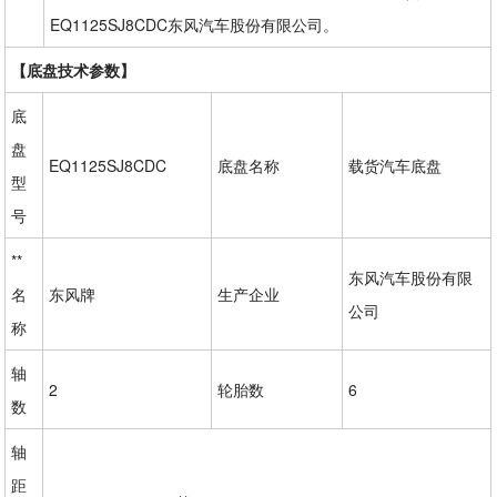
EQ1125SJ8CDC东风汽车股份有限公司。
【底盘技术参数】
底
盘
EQ1125SJ8CDC
底盘名称
载货汽车底盘
型
号
**
东风汽车股份有限
名
东风牌
生产企业
公司
称
轴
2
轮胎数
6
数
轴
距