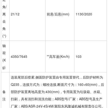
角/
离
21/12
前悬/后悬(mm)
1130/2020
去
角
(°)
轴
荷
4350/7645
**高车速(Km/h)
103
(K
g)
选装尾部后喷雾,侧面防护装置由专用装置替代，后防护材料为
Q235，连接方式为：螺栓连接,断面尺寸为：160×60(mm)，后
备
部防护装置离地高度为:430(mm)，专用装置为垃圾箱、水箱、
注
扫刷，具有清扫和清洗功能；ABS型号/厂家：ABS型号及生产
厂家：ABS/ASR-24V-4S/4M/襄阳东风隆诚机械有限责任公司。