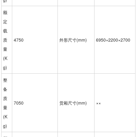
额
定
载
质
4750
外形尺寸(mm)
6950×2200×2700
量
(K
g)
整
备
质
7050
货厢尺寸(mm)
××
量
(K
g)