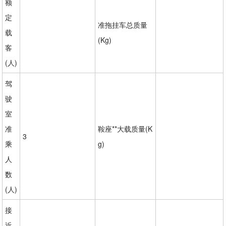
额
定
准拖挂车总质量
载
(Kg)
客
(人)
驾
驶
室
准
鞍座**大载质量(K
3
乘
g)
人
数
(人)
接
近