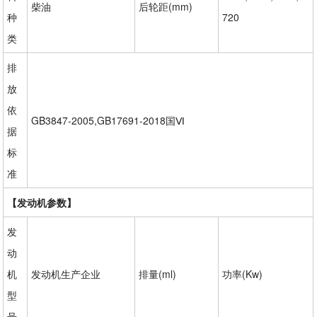
柴油
后轮距(mm)
种
720
类
排
放
依
GB3847-2005,GB17691-2018
国Ⅵ
据
标
准
【发动机参数】
发
动
机
发动机生产企业
排量(ml)
功率(Kw)
型
号