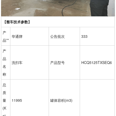
【整车技术参数】
产
华通牌
公告批次
333
品**
产
品
洗扫车
产品型号
HCQ5125TXSEQ6
名
称
总
质
量
11995
罐体容积(m3)
(K
g)