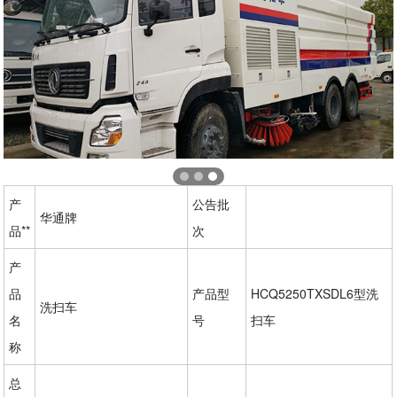
产
公告批
华通牌
品**
次
产
品
产品型
HCQ5250TXSDL6型洗
洗扫车
名
号
扫车
称
总