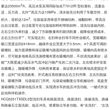
3
量达23500m
/h。高压水泵采用同际知名T7012IR 型柱塞柱，流量合
适，压力高，允许**高压力达10MPa，清水箱充分利用了车载空间，容
3
积大，容积达12m
。垃圾箱采用单层不锈钢结构，倾翻卸料，带高压
位自洁装置。自洁装置可在垃圾箱卸料时帮助卸料，清洗垃圾箱内部。
左右立扫为单扫盘，减少了扫刷数量和扫刷消耗量，能降低使用成本。
左右立扫分开**，可实现左扫、右扫和全扫等不同作业模式。宽吸嘴的
吸口宽度达到2418mm，确保作业总宽度大于3.5mm。4个高度可调的
吸嘴轮，能方面调整和保证吸嘴与路面间的合理间隙。吸嘴内高有喷水
杆，尽可能多地将高压洗涤喷嘴布置在吸嘴内部，不但清洗效果好，还
能**大限度减少高压水气流冲起污物产生的二次污染。左右喷水杆安装
在吸嘴上，随吸嘴升降，结构简单紧凑，保证喷水杆的离地高度固定不
变，达到**佳清洗效果。开式液压系统驱动左右立扫升降、左右扫肋旋
转、吸嘴升降、垃圾箱后门开闭、垃圾箱倾翻复位等机械动作。底盘变
速箱侧取力器驱动低压水泵，实现洒水车的低压冲洗功能。一键式作业
起动和停机操作。
HCQ5251TXSDL5
型
洗扫车具有路面清洗、路面清扫、路缘清洗、路缘
和路缘石立面洗刷、低压冲洗、喷雾除尘等多功能。有“全洗扫”、 “左洗