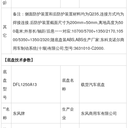
g)
备注：侧面防护装置和后防护装置材料均为Q235,连接方式均为
焊接连接.后防护装置截面尺寸为200mm×50mm,离地高度为50
其
0毫米;外形长/轴距/后悬一一对应:10700/5700+1350/2170,105
它
00/5350+1350/2320;随底盘装ABS,ABS生产厂家:东科克诺尔商
用车制动系统(十堰)有限公司;型号:3631010-C2000.
【底盘技术参数】
底
盘
底盘名
DFL1250A13
载货汽车底盘
型
称
号
**名
生产企
东风牌
东风商用车有限公司
称
业