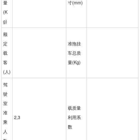
量
寸(mm)
(K
g)
额
定
准拖挂
载
车总质
客
量(Kg)
(人)
驾
驶
室
载质量
准
2,3
利用系
乘
数
人