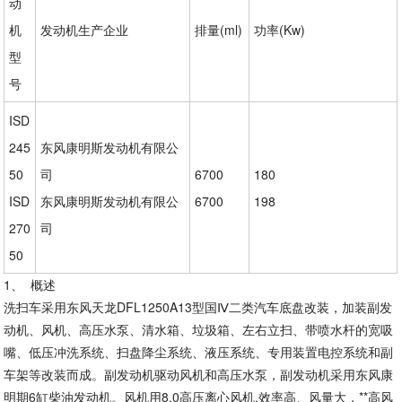
动
机
发动机生产企业
排量(ml)
功率(Kw)
型
号
ISD
245
东风康明斯发动机有限公
50
司
6700
180
ISD
东风康明斯发动机有限公
6700
198
270
司
50
1、 概述
洗扫车采用东风天龙
DFL1250A13型国Ⅳ二类汽车底盘改装，加装副发
动机、风机、高压水泵、清水箱、垃圾箱、左右立扫、带喷水杆的宽吸
嘴、低压冲洗系统、扫盘降尘系统、液压系统、专用装置电控系统和副
车架等改装而成。副发动机驱动风机和高压水泵，副发动机采用东风康
明期6缸柴油发动机。风机用8.0高压离心风机,效率高、风量大，**高风