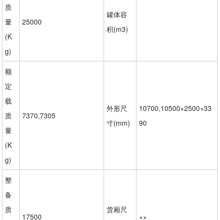
质
罐体容
量
25000
积(m3)
(K
g)
额
定
载
外形尺
10700,10500×2500×33
质
7370,7305
寸(mm)
90
量
(K
g)
整
备
质
货厢尺
17500
××