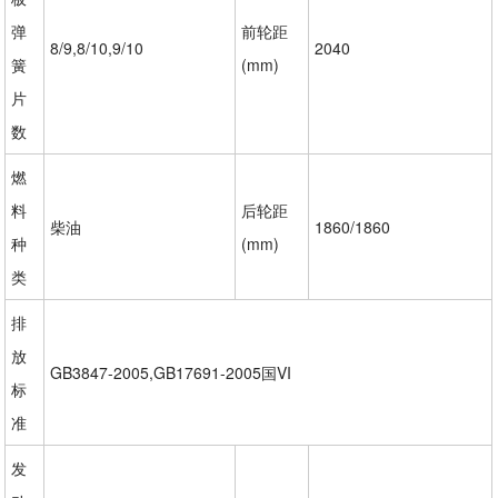
弹
前轮距
8/9,8/10,9/10
2040
簧
(mm)
片
数
燃
料
后轮距
柴油
1860/1860
种
(mm)
类
排
放
GB3847-2005,GB17691-2005国VI
标
准
发