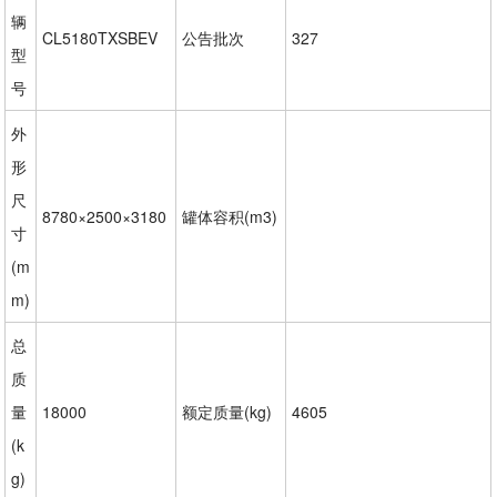
辆
CL5180TXSBEV
公告批次
327
型
号
外
形
尺
8780×2500×3180
罐体容积(m3)
寸
(m
m)
总
质
量
18000
额定质量(kg)
4605
(k
g)