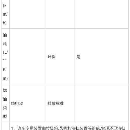
(k
m/
h)
油
耗
(L/
环保
是
**
K
m)
燃
油
纯电动
排放标准
类
型
1、该车专用装置由垃圾箱,风机和清扫装置等组成,实现环卫清扫