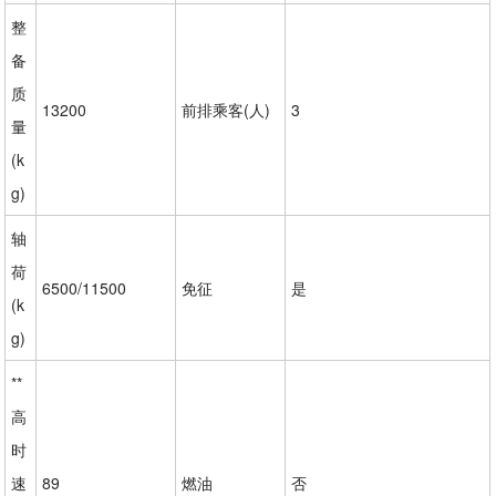
整
备
质
13200
前排乘客(人)
3
量
(k
g)
轴
荷
6500/11500
免征
是
(k
g)
**
高
时
速
89
燃油
否