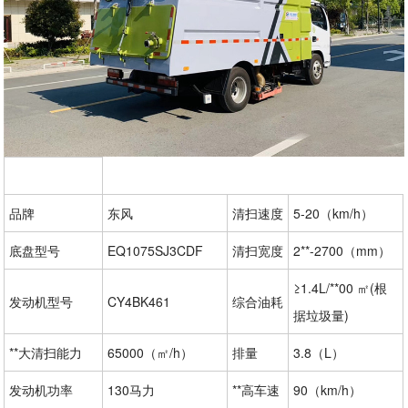
品牌
东风
清扫速度
5-20（km/h）
底盘型号
EQ1075SJ3CDF
清扫宽度
2**-2700（mm）
≥1.4L/**00 ㎡(根
发动机型号
CY4BK461
综合油耗
据垃圾量)
**大清扫能力
65000（㎡/h）
排量
3.8（L）
发动机功率
130马力
**高车速
90（km/h）