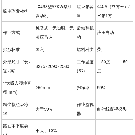
JX493型57KW柴油
垃圾箱容
尘4.5（立方米）/
吸尘副发动机
发动机
量
水箱1方
纯吸式、无扫刷、无
后倾翻机
作业方式
液压自动
液压马达
构
排放标准
国六
燃料种类
柴油
外形尺寸（长×
工作温度
﹣50度——﹢50
6275×2090×2560
宽×高）
(℃)
度
**大吸入颗粒直
≥50mm
扫净率
99%
径(mm)
粉尘颗粒吸净
作业监视
大于99%
红外线夜视探头
率
器
路面不平度要
不大于10%
求