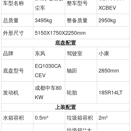
车型名称
整车型号
尘车
XCBEV
总质量
3495kg
整备质量
2950kg
外形尺寸
5150X1750X2250mm
底盘配置
品牌
东风
驾驶室
小康
EQ1030CA
底盘型号
轴距
2850mm
CEV
成都中车80
发动机
轮胎
185R14LT
KW
上装配置
水箱容积
0.5m³
垃圾箱容积
2m³
垃圾箱**大