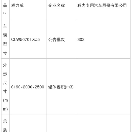
品
程力威
企业名称
程力专用汽车股份有限公司
**
车
辆
CLW5070TXC5
公告批次
302
型
号
外
形
尺
6190×2090×2500
罐体容积(m3)
寸
(m
m)
总
质