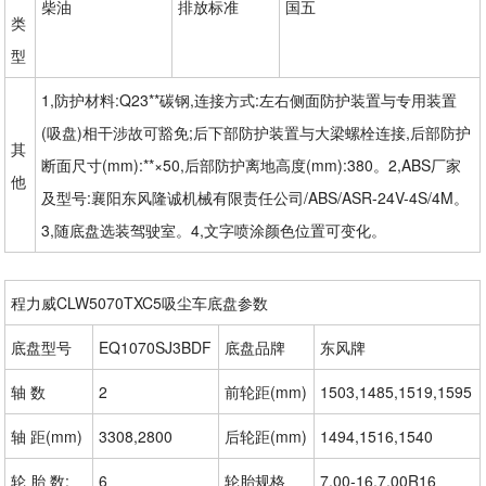
柴油
排放标准
国五
类
型
1,防护材料:Q23**碳钢,连接方式:左右侧面防护装置与专用装置
(吸盘)相干涉故可豁免;后下部防护装置与大梁螺栓连接,后部防护
其
断面尺寸(mm):**×50,后部防护离地高度(mm):380。2,ABS厂家
他
及型号:襄阳东风隆诚机械有限责任公司/ABS/ASR-24V-4S/4M。
3,随底盘选装驾驶室。4,文字喷涂颜色位置可变化。
程力威CLW5070TXC5吸尘车底盘参数
底盘型号
EQ1070SJ3BDF
底盘品牌
东风牌
轴 数
2
前轮距(mm)
1503,1485,1519,1595
轴 距(mm)
3308,2800
后轮距(mm)
1494,1516,1540
轮 胎 数:
6
轮胎规格
7.00-16,7.00R16