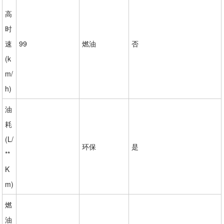
高
时
速
99
燃油
否
(k
m/
h)
油
耗
(L/
环保
是
**
K
m)
燃
油