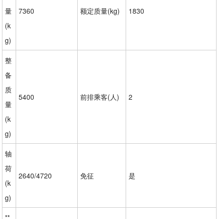
量
7360
额定质量(kg)
1830
(k
g)
整
备
质
5400
前排乘客(人)
2
量
(k
g)
轴
荷
2640/4720
免征
是
(k
g)
**