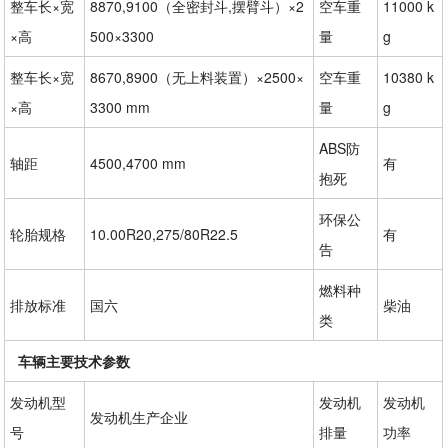
整车长×宽
8870,9100（全密封斗,摆臂斗）×2
空车重
11000 k
×高
500×3300
量
g
整车长×宽
8670,8900（无上料装置）×2500×
空车重
10380 k
×高
3300 mm
量
g
ABS防
轴距
4500,4700 mm
有
抱死
环保公
轮胎规格
10.00R20,275/80R22.5
有
告
燃料种
排放标准
国六
柴油
类
车辆主要技术参数
发动机型
发动机
发动机
发动机生产企业
号
排量
功率