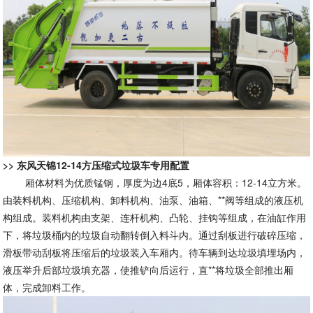
>>
东风天锦12-14方压缩式垃圾车
专用配置
厢体材料为优质锰钢，厚度为边4底5，厢体容积：12-14立方米。
由装料机构、压缩机构、卸料机构、油泵、油箱、**阀等组成的液压机
构组成。装料机构由支架、连杆机构、凸轮、挂钩等组成，在油缸作用
下，将垃圾桶内的垃圾自动翻转倒入料斗内。通过刮板进行破碎压缩，
滑板带动刮板将压缩后的垃圾装入车厢内。待车辆到达垃圾填埋场内，
液压举升后部垃圾填充器，使推铲向后运行，直**将垃圾全部推出厢
体，完成卸料工作。