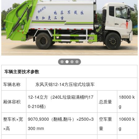
车辆主要技术参数
车辆名称
东风天锦12-14方压缩式垃圾车
12-14立方（240L垃圾箱满桶约17
18000 k
厢体容积
总质量
0-210桶）
g
整车长×宽
9070,9300（翻桶,翻斗）×2500×3
空车重
10600 k
×高
300 mm
量
g