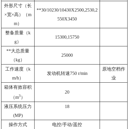
外形尺寸（长
**30/10230/10430X2500,2530,2
×宽×高）（m
550X3450
m）
整备质量（k
15300,15750
g）
**大总质量
25000
（kg）
工作速度（k
原地空档作
发动机转速750 r/min
m/h）
业
箱体有效容积
20
3
（m
）
液压系统压力
18
(MP)
操作方式
电控/手动/遥控