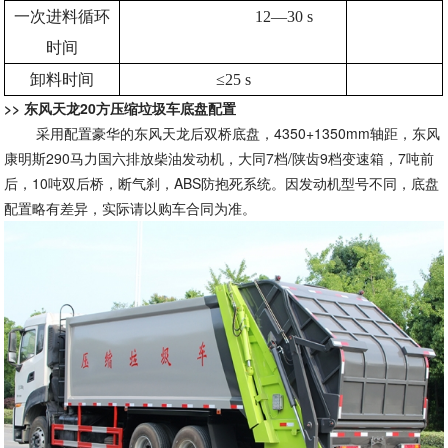
一次进料循环
12
—30 s
时间
卸料时间
≤25 s
>> 东风天龙20方压缩垃圾车底盘配置
采用配置豪华的东风天龙后双桥底盘，4350+1350mm轴距，东风
康明斯290马力国六排放柴油发动机，大同7档/陕齿9档变速箱，7吨前
后，10吨双后桥，断气刹，ABS防抱死系统。因发动机型号不同，底盘
配置略有差异，实际请以购车合同为准。