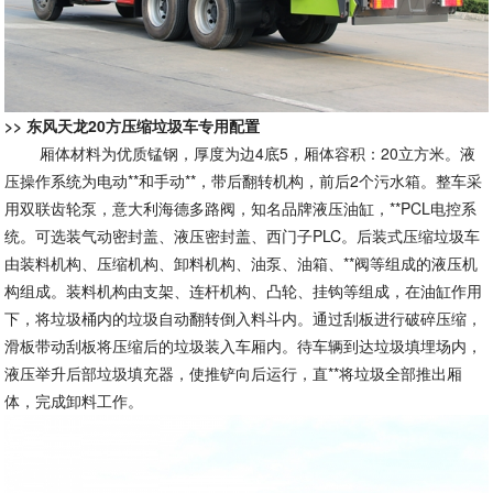
>> 东风天龙20方压缩垃圾车专用配置
厢体材料为优质锰钢，厚度为边4底5，厢体容积：20立方米。液
压操作系统为电动**和手动**，带后翻转机构，前后2个污水箱。整车采
用双联齿轮泵，意大利海德多路阀，知名品牌液压油缸，**PCL电控系
统。可选装气动密封盖、液压密封盖、西门子PLC。后装式压缩垃圾车
由装料机构、压缩机构、卸料机构、油泵、油箱、**阀等组成的液压机
构组成。装料机构由支架、连杆机构、凸轮、挂钩等组成，在油缸作用
下，将垃圾桶内的垃圾自动翻转倒入料斗内。通过刮板进行破碎压缩，
滑板带动刮板将压缩后的垃圾装入车厢内。待车辆到达垃圾填埋场内，
液压举升后部垃圾填充器，使推铲向后运行，直**将垃圾全部推出厢
体，完成卸料工作。