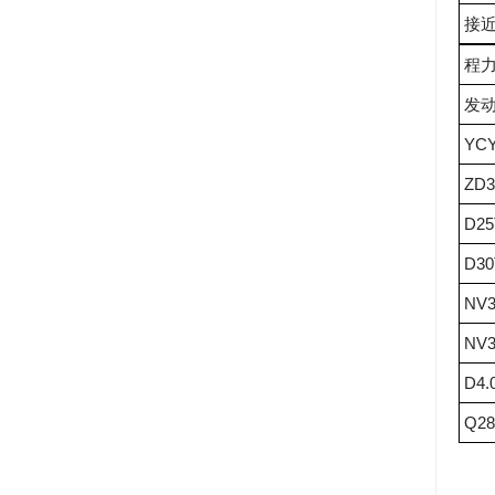
接
程力
发
YCY
ZD3
D25
D30
NV3
NV3
D4.
Q28