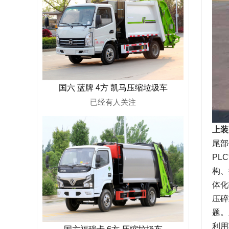
国六 蓝牌 4方 凯马压缩垃圾车
已经有
人关注
上装
尾部
PL
构、
体化
压碎
题。
利用