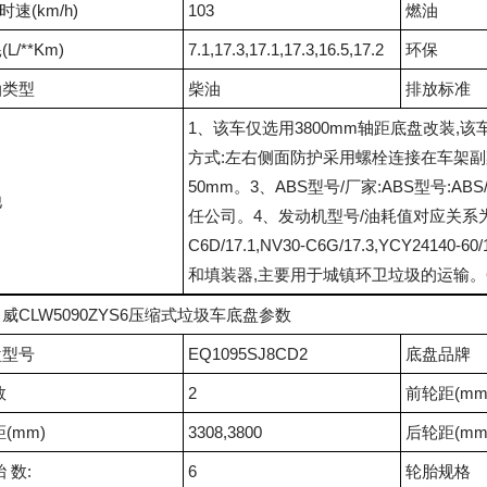
时速(km/h)
103
燃油
L/**Km)
7.1,17.3,17.1,17.3,16.5,17.2
环保
油类型
柴油
排放标准
1、该车仅选用3800mm轴距底盘改装,该车
方式:左右侧面防护采用螺栓连接在车架副梁
50mm。3、ABS型号/厂家:ABS型号:ABS
他
任公司。4、发动机型号/油耗值对应关系为(L/**km)
C6D/17.1,NV30-C6G/17.3,YCY24140
和填装器,主要用于城镇环卫垃圾的运输。
威CLW5090ZYS6压缩式垃圾车底盘参数
盘型号
EQ1095SJ8CD2
底盘品牌
数
2
前轮距(mm
距(mm)
3308,3800
后轮距(mm
胎 数:
6
轮胎规格