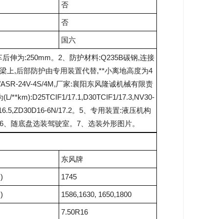
否
否
国六
后伸为:250mm。2、防护材料:Q235B碳钢,连接
上,后部防护由专用装置代替,**小离地高度为4
/ASR-24V-4S/4M,厂家:襄阳东风隆诚机械有限责
:D25TCIF1/17.1,D30TCIF1/17.3,NV30-
-60/16.5,ZD30D16-6N/17.2。5、专用装置:液压机构
6、随底盘选装驾驶室。7、选装外形图片。
东风牌
)
1745
)
1586,1630, 1650,1800
7.50R16