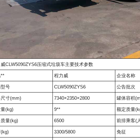
威CLW5090ZYS6压缩式垃圾车主要技术参数
**
程力威
企业名称
辆型号
CLW5090ZYS6
公告批次
尺寸(mm)
7340×2350×2800
罐体容积(m
量(kg)
9**
额定质量(k
质量(kg)
6500
前排乘客(人
kg)
3300/5800
免征