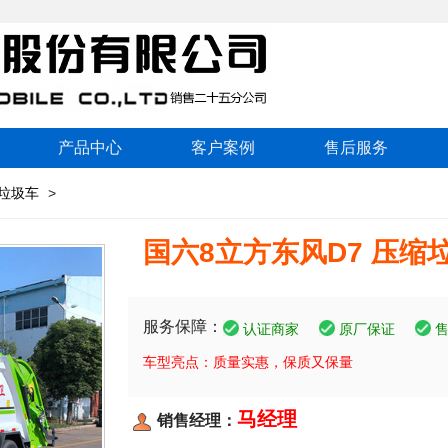
产品中心
客户案例
售后服务
垃圾车
>
国六8立方东风D7 压缩
服务保障：
认证商家
原厂保证
车型亮点：质量实惠，保质又保量
马经理
销售经理：