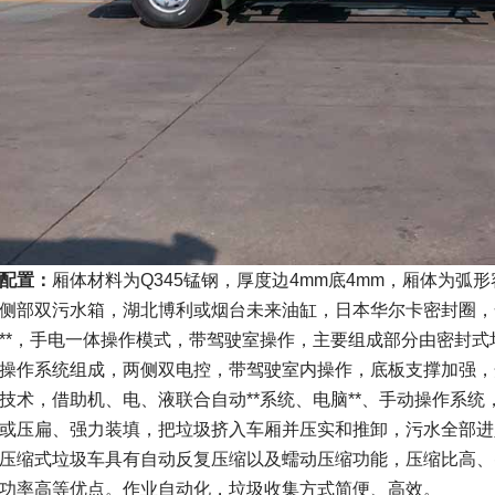
配置：
厢体材料为Q345锰钢，厚度边4mm底4mm，厢体为弧
侧部双污水箱，湖北博利或烟台未来油缸，日本华尔卡密封圈，
C**，手电一体操作模式，带驾驶室操作，主要组成部分由密封
操作系统组成，两侧双电控，带驾驶室内操作，底板支撑加强，
技术，借助机、电、液联合自动**系统、电脑**、手动操作系
或压扁、强力装填，把垃圾挤入车厢并压实和推卸，污水全部进
压缩式垃圾车具有自动反复压缩以及蠕动压缩功能，压缩比高、
功率高等优点。作业自动化，垃圾收集方式简便、高效。