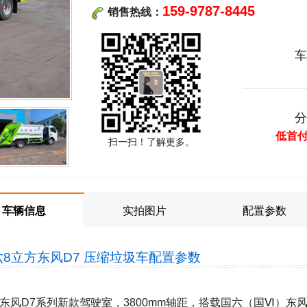
159-9787-8445
销售热线：
低首
扫一扫！了解更多。
车辆信息
实拍图片
配置参数
六8立方东风D7 压缩垃圾车
配置参数
东风D7系列新款驾驶室，3800mm轴距，搭载国六（国Ⅵ）东风