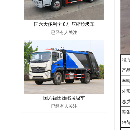
国六大多利卡 8方 压缩垃圾车
已经有
人关注
程力
产品
车
外形
国六福田压缩垃圾车
总质
已经有
人关注
整备
轴荷(