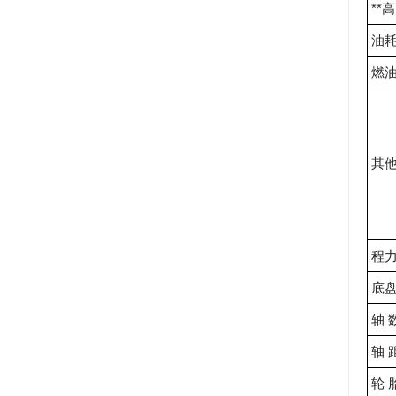
**高
油耗(
燃
其
程力
底
轴 
轴 
轮 