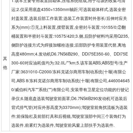
1.该车主要专用装置由箱体,压缩系统组成,用于垃圾的收集与清
运;2.仅采用底盘4350+1350mm轴距;可选装箱体样式,选装全密
封盖装置,选装后部工作装置;选装工作装置时外形长/后伸对应关
系为(mm):①无上料装置,摆臂装置,全密封斗装置:10155/0;②翻
桶装置和半密封斗装置:10575/420;3.侧,后防护材料均采用Q235,
侧防护连接方式为焊接加螺栓连接;后部防护专用装置代替,离地
高度480mm;4.发动机D6.7NS6B290、DDi75E350-60、DDi75E
其
300-60对应油耗值均为:32.0L/**km;5.该车装ABS;ABS型号/生产
他
厂家:3631010-C2000/东科克诺尔商用车制动系统(十堰)有限公
司,ABS 8/东科克诺尔商用车制动系统(十堰)有限公司,446004645
0/威伯科汽车**系统(**)有限公司,安装带有卫星定位功能的行驶记
录仪;6.随底盘选装驾驶室前面罩;D6.7NS6B290发动机可选装后
背式排气管(对应外形高度为3370mm);驾驶室前角扰流板为选装
件;前保险杠及前部灯具和后视镜,驾驶室顶部中间三个装饰灯为
选装件,前雾灯为选装件,驾驶室前风窗上部扶手为选装件.