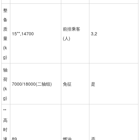
整
备
质
前排乘客
15**,14700
3,2
量
(人)
(k
g)
轴
荷
7000/18000(二轴组)
免征
是
(k
g)
**
高
时
速
89
燃油
否