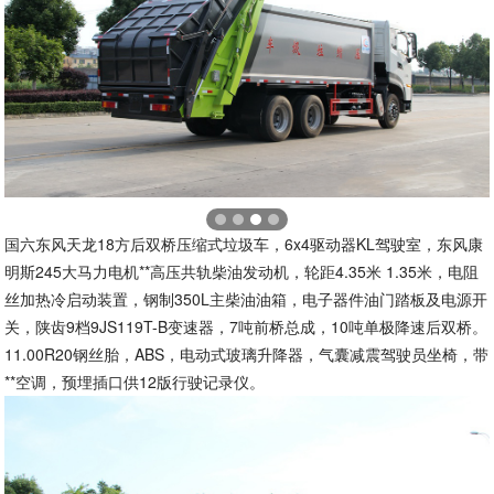
国六东风天龙18方后双桥压缩式垃圾车，6x4驱动器KL驾驶室，东风康
明斯245大马力电机**高压共轨柴油发动机，轮距4.35米 1.35米，电阻
丝加热冷启动装置，钢制350L主柴油油箱，电子器件油门踏板及电源开
关，陕齿9档9JS119T-B变速器，7吨前桥总成，10吨单极降速后双桥。
11.00R20钢丝胎，ABS，电动式玻璃升降器，气囊减震驾驶员坐椅，带
**空调，预埋插口供12版行驶记录仪。