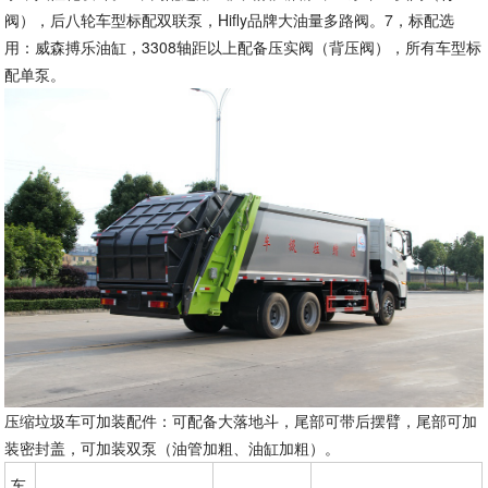
阀），后八轮车型标配双联泵，Hifly品牌大油量多路阀。7，标配选
用：威森搏乐油缸，3308轴距以上配备压实阀（背压阀），所有车型标
配单泵。
压缩垃圾车可加装配件：可配备大落地斗，尾部可带后摆臂，尾部可加
装密封盖，可加装双泵（油管加粗、油缸加粗）。
车