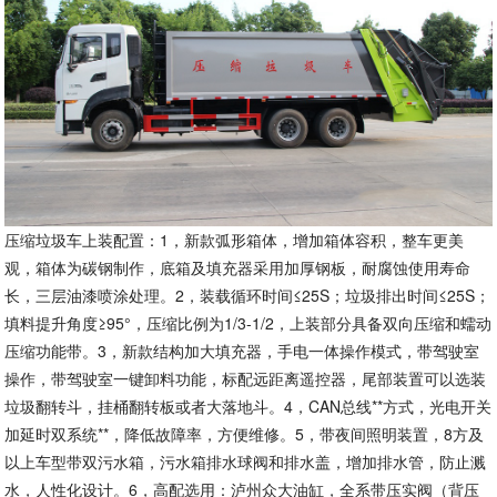
压缩垃圾车上装配置：1，新款弧形箱体，增加箱体容积，整车更美
观，箱体为碳钢制作，底箱及填充器采用加厚钢板，耐腐蚀使用寿命
长，三层油漆喷涂处理。2，装载循环时间≤25S；垃圾排出时间≤25S；
填料提升角度≥95°，压缩比例为1/3-1/2，上装部分具备双向压缩和蠕动
压缩功能带。3，新款结构加大填充器，手电一体操作模式，带驾驶室
操作，带驾驶室一键卸料功能，标配远距离遥控器，尾部装置可以选装
垃圾翻转斗，挂桶翻转板或者大落地斗。4，CAN总线**方式，光电开关
加延时双系统**，降低故障率，方便维修。5，带夜间照明装置，8方及
以上车型带双污水箱，污水箱排水球阀和排水盖，增加排水管，防止溅
水，人性化设计。6，高配选用：泸州众大油缸，全系带压实阀（背压