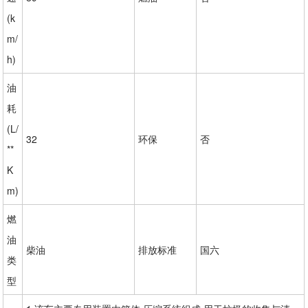
(k
m/
h)
油
耗
(L/
32
环保
否
**
K
m)
燃
油
柴油
排放标准
国六
类
型