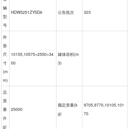
辆
HDW5251ZYSD6
公告批次
323
型
号
外
形
尺
10155,10575×2550×34
罐体容积(m
寸
00
3)
(m
m)
总
质
额定质量(k
9705,9770,10105,101
量
25000
g)
70
(k
g)