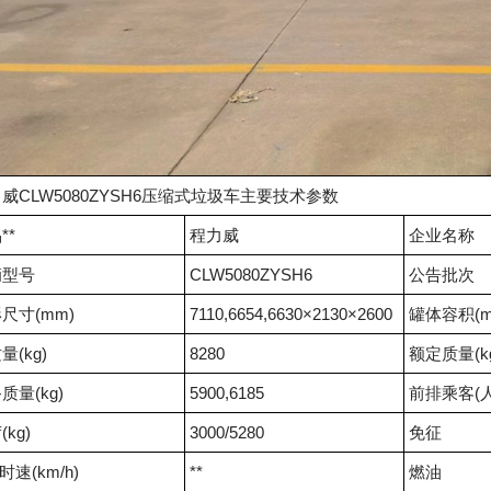
威CLW5080ZYSH6压缩式垃圾车主要技术参数
**
程力威
企业名称
辆型号
CLW5080ZYSH6
公告批次
尺寸(mm)
7110,6654,6630×2130×2600
罐体容积(m
量(kg)
8280
额定质量(k
质量(kg)
5900,6185
前排乘客(人
kg)
3000/5280
免征
时速(km/h)
**
燃油