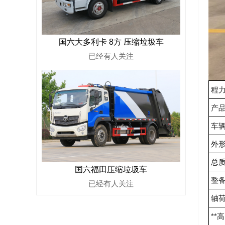
国六大多利卡 8方 压缩垃圾车
已经有
人关注
程力
产品
车
外形
总质
国六福田压缩垃圾车
整备
已经有
人关注
轴荷(
**高