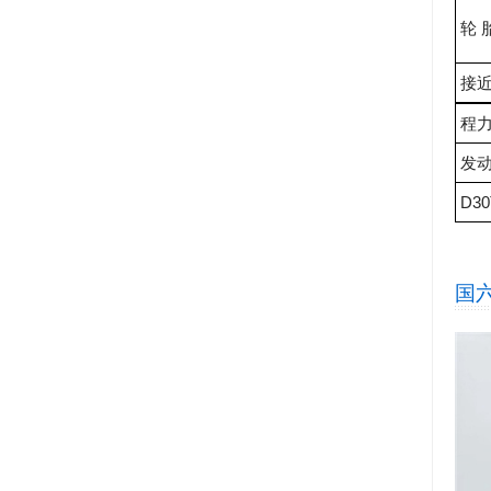
轮 
接
程力
发
D30
国