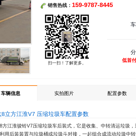
159-9787-8445
销售热线：
低首
扫一扫！了解更多。
车辆信息
实拍图片
配置参数
六8立方江淮V7 压缩垃圾车
配置参数
8方江淮骏铃V7压缩垃圾车后装式，它是收集、中转清运垃圾
利用后装装置与垃圾桶或垃圾斗对接，一起组合成流动垃圾中转