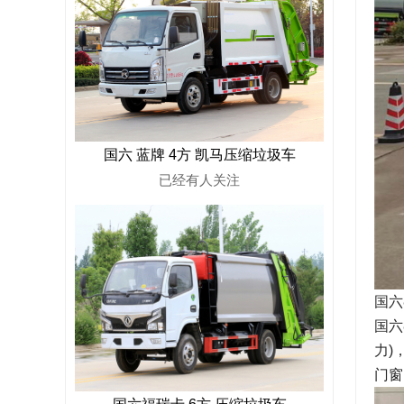
国六 蓝牌 4方 凯马压缩垃圾车
已经有
人关注
国六
国六
力)
门窗