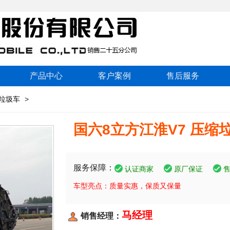
产品中心
客户案例
售后服务
垃圾车
>
国六8立方江淮V7 压缩
服务保障：
认证商家
原厂保证
车型亮点：质量实惠，保质又保量
马经理
销售经理：