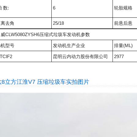
胎 数:
6
轮胎规格
近离去角
25/18
前悬后悬
威CLW5080ZYSH6压缩式垃圾车发动机参数
动机型号
发动机生产企业
排量(ML)
TCIF2
昆明云内动力股份有限公司
2977
六8立方江淮V7 压缩垃圾车
实拍图片