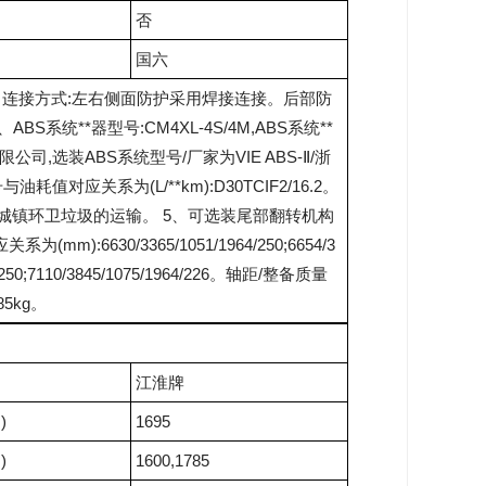
否
国六
钢。连接方式:左右侧面防护采用焊接连接。后部防
S系统**器型号:CM4XL-4S/4M,ABS系统**
,选装ABS系统型号/厂家为VIE ABS-Ⅱ/浙
对应关系为(L/**km):D30TCIF2/16.2。
于城镇环卫垃圾的运输。 5、可选装尾部翻转机构
m):6630/3365/1051/1964/250;6654/3
964/250;7110/3845/1075/1964/226。轴距/整备质量
85kg。
江淮牌
)
1695
)
1600,1785