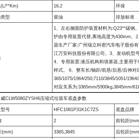
L/**Km)
16.2
环保
油类型
柴油
排放标准
1、左右侧面防护装置材料为:Q23**碳
护由专用装置代替,离地高度为430mm。2、AB
器生产厂家:广州瑞立科密汽车电子股份有限公司
江万安科技股份有限公司。3、发动机型号与油耗值
他
4、专用装置:液压机构和填塞器,主要用
样式。 6、整车长/轴距/前悬/后悬/后伸对应关系为(m
365/1075/1964/250;7110/3845/1051/1
对应关系为:3365mm/5900kg,3845mm/61
威CLW5080ZYSH6压缩式垃圾车底盘参数
盘型号
HFC1081P31K1C7ZS
底盘品牌
数
2
前轮距(mm
距(mm)
3365,3845
后轮距(mm