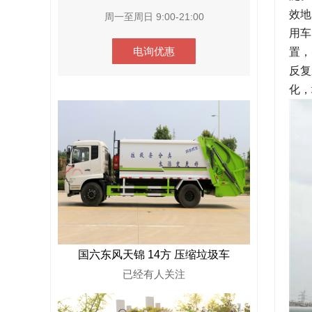
效地
周一至周日 9:00-21:00
用车
电询优惠
置，
反复
化，
国六东风天锦 14方 压缩垃圾车
已经有
人关注