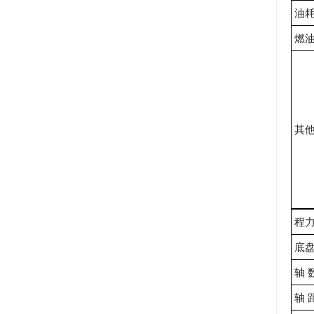
油耗(
燃
其
程力
底
轴 
轴 