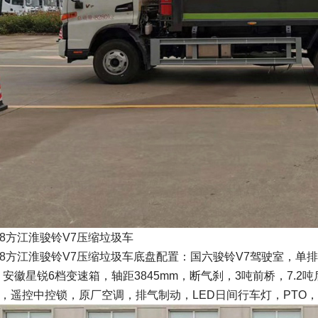
8方江淮骏铃V7压缩垃圾车
8方江淮骏铃V7压缩垃圾车底盘配置：国六骏铃V7驾驶室，单排207
，安徽星锐6档变速箱，轴距3845mm，断气刹，3吨前桥，7.2吨后桥,
，遥控中控锁，原厂空调，排气制动，LED日间行车灯，PTO，