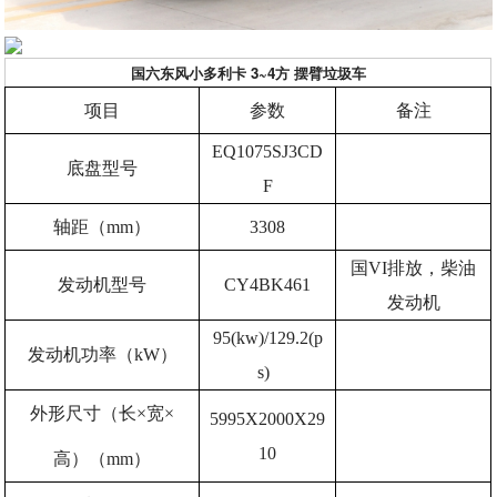
国六东风小多利卡 3~4方 摆臂垃圾车
项目
参数
备注
EQ1075SJ3CD
底盘型号
F
轴距（mm）
3308
国VI排放，柴油
发动机型号
CY4BK461
发动机
95(kw)/129.2(p
发动机功率（kW）
s)
外形尺寸（长×宽×
5995X2000X29
10
高）（mm）