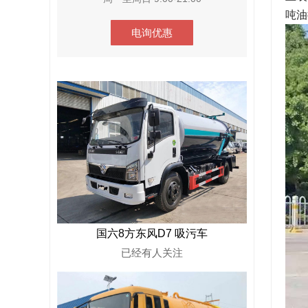
吨油
电询优惠
国六8方东风D7 吸污车
已经有
人关注