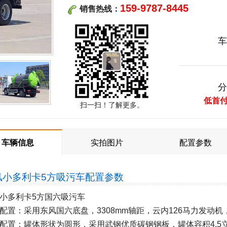
159-9787-8445
销售热线：
低首
扫一扫！了解更多。
车辆信息
实拍图片
配置参数
风小多利卡5方吸污车
配置参数
小多利卡5方国六吸污车
配置：采用东风国六底盘，3308mm轴距，云内126马力发动机，7
配置：罐体形状为圆形，采用武钢优质碳钢钢板，罐体容积4.5