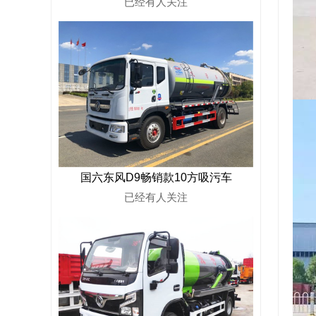
已经有
人关注
国六东风D9畅销款10方吸污车
已经有
人关注