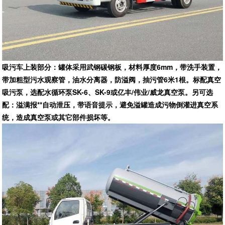
吸污车上装部分：罐体采用武钢碳钢板，材料厚度6mm，带洗手装置，
带加粗型污水观察管，油水分离器，防溢阀，抽污管6米1根。标配真空
吸污泵，选配水循环泵SK-6、SK-9或亿丰/伟业/威龙真空泵。另可选
配：溢满报**自动泄压，带语音提示，避免溢罐造成污物倒灌进真空系
统，造成真空泵或其它部件损坏等。