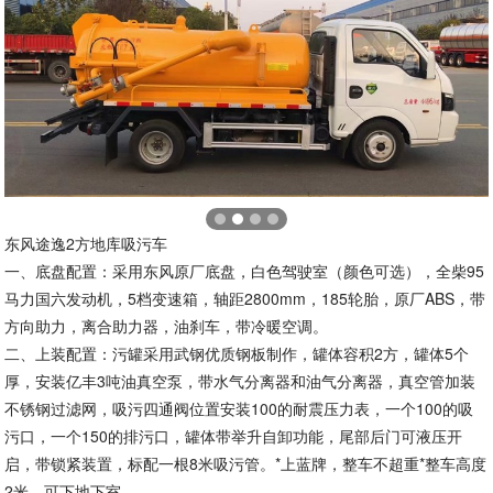
东风途逸2方地库吸污车
一、底盘配置：采用东风原厂底盘，白色驾驶室（颜色可选），全柴95
马力国六发动机，5档变速箱，轴距2800mm，185轮胎，原厂ABS，带
方向助力，离合助力器，油刹车，带冷暖空调。
二、上装配置：污罐采用武钢优质钢板制作，罐体容积2方，罐体5个
厚，安装亿丰3吨油真空泵，带水气分离器和油气分离器，真空管加装
不锈钢过滤网，吸污四通阀位置安装100的耐震压力表，一个100的吸
污口，一个150的排污口，罐体带举升自卸功能，尾部后门可液压开
启，带锁紧装置，标配一根8米吸污管。
*上蓝牌，整车不超重
*整车高度
2米，可下地下室。