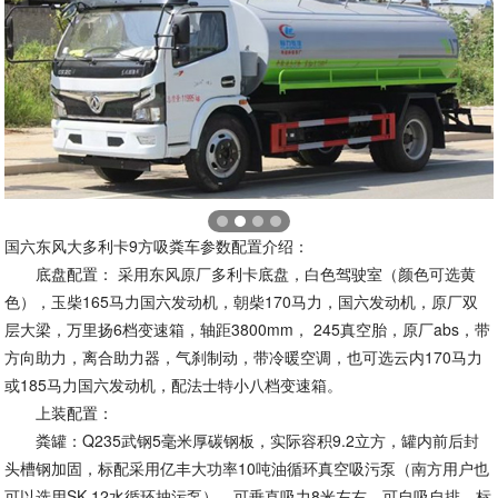
国六东风大多利卡9方吸粪车参数配置介绍：
底盘配置： 采用东风原厂多利卡底盘，白色驾驶室（颜色可选黄
色），玉柴165马力国六发动机，朝柴170马力，国六发动机，原厂双
层大梁，万里扬6档变速箱，轴距3800mm， 245真空胎，原厂abs，带
方向助力，离合助力器，气刹制动，带冷暖空调，也可选云内170马力
或185马力国六发动机，配法士特小八档变速箱。
上装配置：
粪罐：Q235武钢5毫米厚碳钢板，实际容积9.2立方，罐内前后封
头槽钢加固，标配采用亿丰大功率10吨油循环真空吸污泵（南方用户也
可以选用SK-12水循环抽污泵），可垂直吸力8米左右，可自吸自排，标