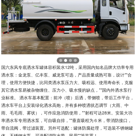
国六东风专底洒水车罐体容积装水12吨，采用国内知名品牌大功率专用
洒水泵：金龙泵、亿丰泵、威龙泵可选，产品质量成熟可靠，设计**合
理，使用方便快捷，比同类洒水泵压力大、吸程远、使用寿命长，克服
其它洒水泵易被杂物缠住、压力小、吸水慢的缺点，**国内外洒水泵行
业标准。 洒水车基本配置：前冲（喷）后洒，带侧喷，带后工作平台，
洒水车平台上安装绿化洒水高炮，并有多种喷洒状态调节（大雨、中
雨、毛毛雨、雾状），可作应急消防使用，**射程可达28米。安装大功
率洒水车专用洒水泵，可自吸自排，**垂直吸程为６米，带消防接口，
带自流阀，带过滤装置。另外可选配：罐体防腐处理，可选装不锈钢罐
体、不锈钢水泵，可选配消防水带，民用**等装置！