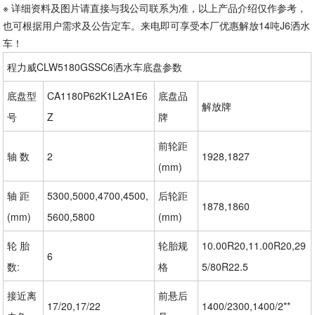
※ 详细资料及图片请直接与我公司联系为准，以上产品介绍仅作参考，
也可根据用户需求及公告定车。来电即可享受本厂优惠解放14吨J6洒水
车！
程力威CLW5180GSSC6洒水车底盘参数
底盘型
CA1180P62K1L2A1E6
底盘品
解放牌
号
Z
牌
前轮距
轴 数
2
1928,1827
(mm)
轴 距
5300,5000,4700,4500,
后轮距
1878,1860
(mm)
5600,5800
(mm)
轮 胎
轮胎规
10.00R20,11.00R20,29
6
数:
格
5/80R22.5
接近离
前悬后
17/20,17/22
1400/2300,1400/2**