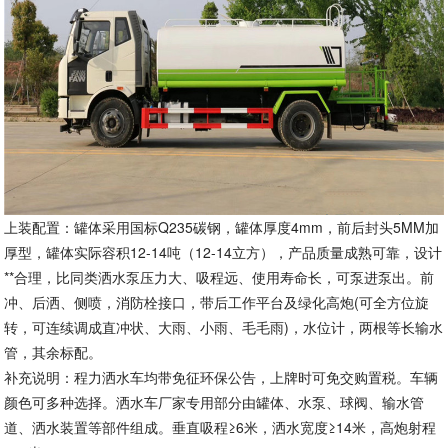
上装配置：罐体采用国标Q235碳钢，罐体厚度4mm，前后封头5MM加
厚型，罐体实际容积12-14吨（12-14立方），产品质量成熟可靠，设计
**合理，比同类洒水泵压力大、吸程远、使用寿命长，可泵进泵出。前
冲、后洒、侧喷，消防栓接口，带后工作平台及绿化高炮(可全方位旋
转，可连续调成直冲状、大雨、小雨、毛毛雨)，水位计，两根等长输水
管，其余标配。
补充说明：程力洒水车均带免征环保公告，上牌时可免交购置税。车辆
颜色可多种选择。洒水车厂家专用部分由罐体、水泵、球阀、输水管
道、洒水装置等部件组成。垂直吸程≥6米，洒水宽度≥14米，高炮射程