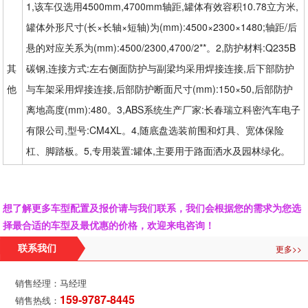
1,该车仅选用4500mm,4700mm轴距,罐体有效容积10.78立方米,
罐体外形尺寸(长×长轴×短轴)为(mm):4500×2300×1480;轴距/后
悬的对应关系为(mm):4500/2300,4700/2**。2,防护材料:Q235B
其
碳钢,连接方式:左右侧面防护与副梁均采用焊接连接,后下部防护
他
与车架采用焊接连接,后部防护断面尺寸(mm):150×50,后部防护
离地高度(mm):480。3,ABS系统生产厂家:长春瑞立科密汽车电子
有限公司,型号:CM4XL。4,随底盘选装前围和灯具、宽体保险
杠、脚踏板。5,专用装置:罐体,主要用于路面洒水及园林绿化。
想了解更多车型配置及报价请与我们联系，我们会根据您的需求为您选
择最合适的车型及最优惠的价格，欢迎来电咨询！
更多>>
联系我们
销售经理：马经理
159-9787-8445
销售热线：