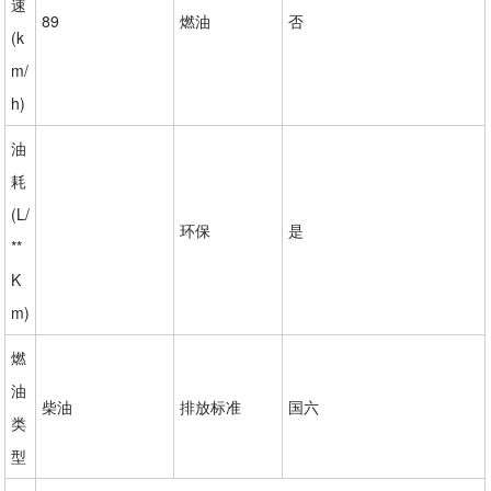
速
89
燃油
否
(k
m/
h)
油
耗
(L/
环保
是
**
K
m)
燃
油
柴油
排放标准
国六
类
型