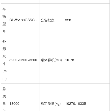
车
辆
CLW5180GSSC6
公告批次
328
型
号
外
形
尺
8200×2500×3200
罐体容积(m3)
10.78
寸
(m
m)
总
质
量
18000
额定质量(kg)
10270,10335
(k