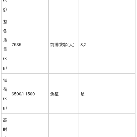
g)
整
备
质
7535
前排乘客(人)
3,2
量
(k
g)
轴
荷
6500/11500
免征
是
(k
g)
高
时