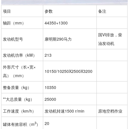
项目
参数
备注
轴距（mm）
44350+1300
国VI排放，柴
发动机型号
康明斯290马力
油发动机
发动机功率（kW）
213
外形尺寸（长×宽×
10150/10250X2500X3200
高）（mm）
整备质量（kg）
10350
**大总质量（kg）
25000
工作速度（km/h）
发动机转速1500 r/min
原地空档作业
3
20
罐体有效容积（m
）