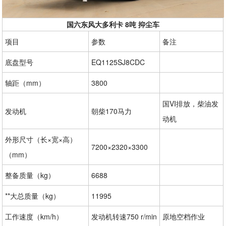
国六东风大多利卡 8吨 抑尘车
项目
参数
备注
底盘型号
EQ1125SJ8CDC
轴距（mm）
3800
国VI排放，柴油发
发动机
朝柴170马力
动机
外形尺寸（长×宽×高）
7200×2320
×3300
（mm）
整备质量（kg）
6688
**大总质量（kg）
11995
工作速度（km/h）
发动机转速750 r/min
原地空档作业