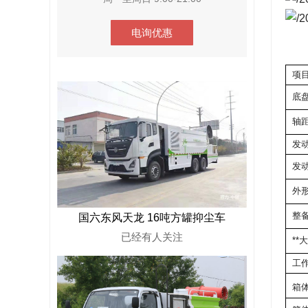
电询优惠
项
底
轴
发
发
外
整备
国六东风天龙 16吨方罐抑尘车
已经有
人关注
**
工作
箱