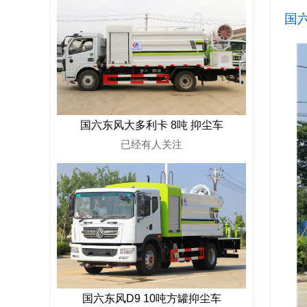
国六
国六东风大多利卡 8吨 抑尘车
已经有
人关注
国六东风D9 10吨方罐抑尘车