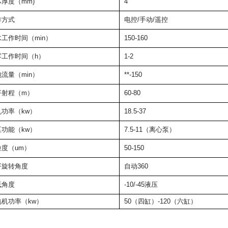
厚度（mm)
4
作方式
电控/手动/遥控
工作时间（min）
150-160
雾工作时间（h）
1-2
流量（min）
**-150
平射程（m）
60-80
机功率（kw）
18.5-37
泵功能（kw）
7.5-11（离心泵）
粒度（um）
50-150
平旋转角度
自动360
低角度
-10/-45液压
电机功率（kw）
50（四缸）-120（六缸）