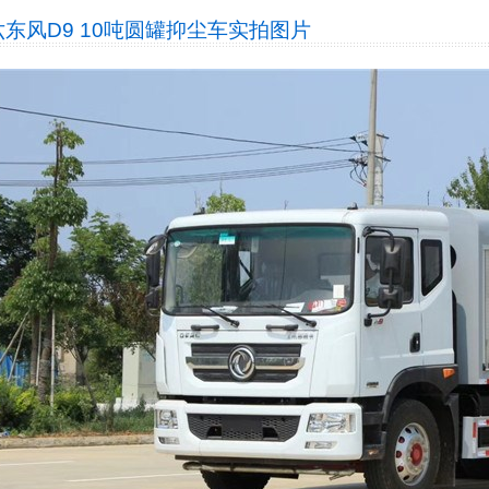
东风D9 10吨圆罐抑尘车
实拍图片