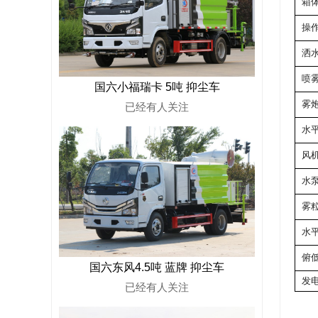
箱体
操
洒水
喷
国六小福瑞卡 5吨 抑尘车
雾炮
已经有
人关注
水
风
水
雾
水
俯
国六东风4.5吨 蓝牌 抑尘车
发
已经有
人关注