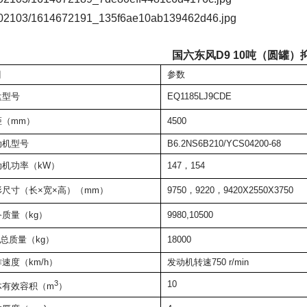
国六东风D9 10吨（圆罐）
目
参数
盘型号
EQ1185LJ9CDE
距（mm）
4500
动机型号
B6.2NS6B210/YCS04200-68
动机功率（kW）
147，154
形尺寸（长×宽×高）（mm）
9750，9220，9420X2550X3750
质量（kg）
9980,10500
大总质量（kg）
18000
速度（km/h）
发动机转速750 r/min
3
10
体有效容积（m
）