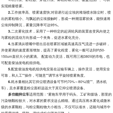
实现精量喷雾。
2.
工作效率高、喷雾速度快;对容易引起尘埃的堆场喷水除尘时，喷
出的雾粒细小、与飘起的尘埃接触时，形成一种潮湿雾状体，能快速将
尘埃抑制降沉，雾量沉降率可达95%。
3.
二次雾化技术，采用了一种特定的起涡轮风助装置改变风向使之
与雾粒的流动方向形成一个夹角，促进水雾化充分。
4.
当雾滴从喷嘴中喷出后在喷雾区域被高速高压气流进一步破碎，
并使雾滴的速度逐渐增加，提高了雾化程度，雾化一般可达到约50-
150um直径大小的雾滴。 配套动力灵活，既可用三相380V的市电，也
可配套柴油发电机组供电。
5.
配套柴油发电机组供电安装在运输车辆上，操作灵活，使用安全
可靠，和人工**操作，可随意**调节水平旋转喷雾角度。
6.
耗水量相比其它抑尘喷洒设备可节约70%～80%(喷**、洒水机
车)，且水雾覆盖粉尘面积远远大于其它抑尘喷洒设备。
多功能抑尘车
适用范围：“雾炮车早用于码头、工矿和煤场，那里的
污染物颗粒较大，对水雾的要求没这么精细。通过高压将水雾化成微米
级的水雾颗粒，与粉尘颗粒物大小相当，不仅可以省水，还能与城市中