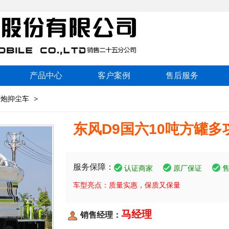
产品中心
客户案例
售后服务
雾炮抑尘车
>
东风D9国六10吨方罐多
服务保障：
认证商家
原厂保证
车型亮点：质量实惠，保质又保量
马经理
销售经理：