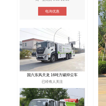
电询优惠
国六东风天龙 16吨方罐抑尘车
已经有
人关注