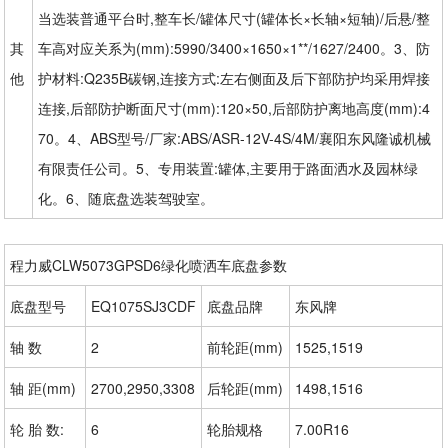
当选装普通平台时,整车长/罐体尺寸(罐体长×长轴×短轴)/后悬/整
其
车高对应关系为(mm):5990/3400×1650×1**/1627/2400。3、防
他
护材料:Q235B碳钢,连接方式:左右侧面及后下部防护均采用焊接
连接,后部防护断面尺寸(mm):120×50,后部防护离地高度(mm):4
70。4、ABS型号/厂家:ABS/ASR-12V-4S/4M/襄阳东风隆诚机械
有限责任公司。5、专用装置:罐体,主要用于路面洒水及园林绿
化。6、随底盘选装驾驶室。
程力威CLW5073GPSD6绿化喷洒车底盘参数
底盘型号
EQ1075SJ3CDF
底盘品牌
东风牌
轴 数
2
前轮距(mm)
1525,1519
轴 距(mm)
2700,2950,3308
后轮距(mm)
1498,1516
轮 胎 数:
6
轮胎规格
7.00R16