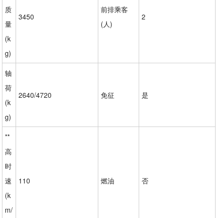
质
前排乘客
3450
2
量
(人)
(k
g)
轴
荷
2640/4720
免征
是
(k
g)
**
高
时
速
110
燃油
否
(k
m/