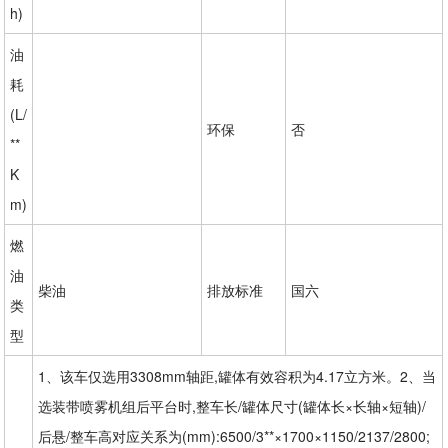
h)
油
耗
(L/
环保
否
**
K
m)
燃
油
柴油
排放标准
国六
类
型
1、该车仅选用3308mm轴距,罐体有效容积为4.17立方米。2、当
选装带喷雾机组后平台时,整车长/罐体尺寸(罐体长×长轴×短轴)/
后悬/整车高对应关系为(mm):6500/3**×1700×1150/2137/2800;