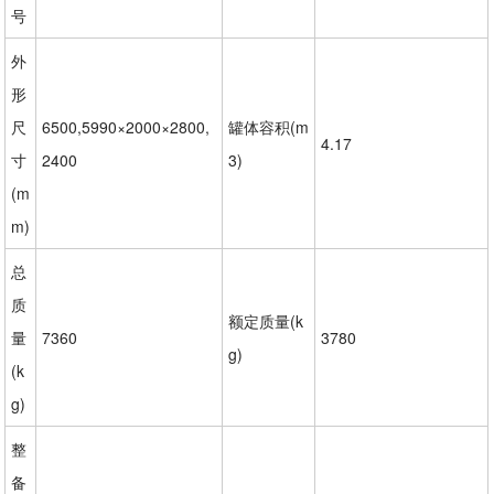
号
外
形
尺
6500,5990×2000×2800,
罐体容积(m
4.17
寸
2400
3)
(m
m)
总
质
额定质量(k
量
7360
3780
g)
(k
g)
整
备