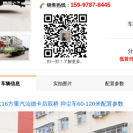
159-9787-8445
销售热线：
低首
扫一扫！了解更多。
车辆信息
实拍图片
配置参数
16方重汽汕德卡后双桥 抑尘车60-120米
配置参数