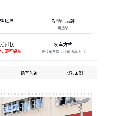
车辆底盘
发动机品牌
可选装
分期付款
发车方式
付，即可提车
来公司自提，公司送车上门
购车问题
成功案例