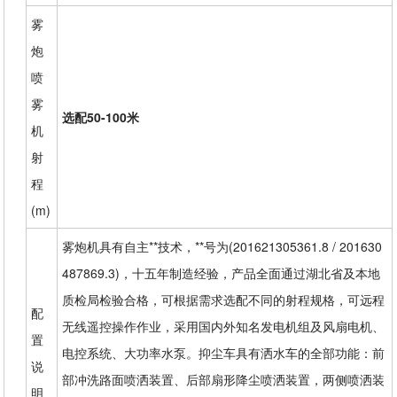
雾
炮
喷
雾
选配50-100米
机
射
程
(m)
雾炮机具有自主**技术，**号为(201621305361.8 / 201630
487869.3)，十五年制造经验，产品全面通过湖北省及本地
质检局检验合格，可根据需求选配不同的射程规格，可远程
配
无线遥控操作作业，采用国内外知名发电机组及风扇电机、
置
电控系统、大功率水泵。抑尘车具有洒水车的全部功能：前
说
部冲洗路面喷洒装置、后部扇形降尘喷洒装置，两侧喷洒装
明