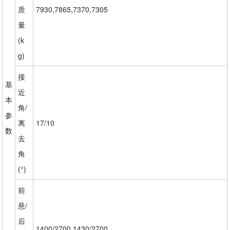
质
7930,7865,7370,7305
量
(k
g)
接
基
近
本
角/
参
离
17/10
数
去
角
(°)
前
悬/
后
1400/2700,1430/2700