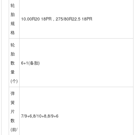
轮
胎
10.00R20 18PR，275/80R22.5 18PR
规
格
轮
胎
数
6+1(备胎)
量
(个)
弹
簧
片
7/9+6,8/10+8,8/9+6
数
(前/