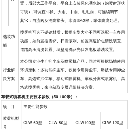
置，后部大工作平台、平台上安装绿化洒水炮（炮喷射形状
可调）,可调直冲状、大雨、中雨、毛毛雨，可连续调节，
其它：自流阀及消防接头、水管3米2根，罐体防腐处理。
喷雾机可选不锈钢材质，根据车型大小不同可选配一车多用
选装功
功能，如前置推雪铲、扫雪滚刷、前置高速护栏清洗装置、
能
道路高压清洗装置、墙壁清洗及光伏发电板清洗装置。
本公司专业生产抑尘车及喷雾机产品，同时可根据场地使用
行业解
环境定制：多功能抑尘车、铁路专用抑尘车、爆破专用抑尘
决方案
车、高炮式抑尘车、移动式喷雾机、车载分离式喷雾机，高
塔式喷雾机，来电获取专属详细解决方案。
车载式喷雾机主要技术参数（50-100米）：
项 目
主要性能参数
喷雾机型
CLW-60型
CLW-80型
CLW100型
CLW-120型
号