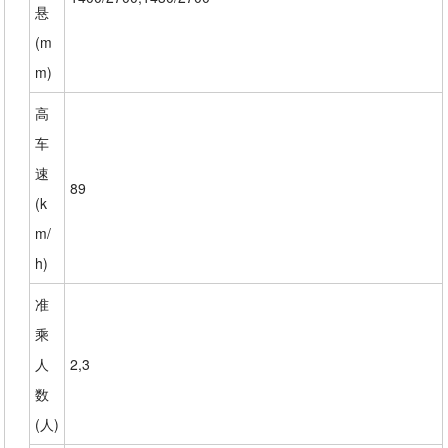
悬
(m
m)
高
车
速
89
(k
m/
h)
准
乘
人
2,3
数
(人)