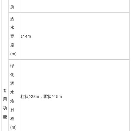
质
洒
水
宽
≥14m
度
(m)
绿
化
洒
专
水
柱状≥28m，雾状≥15m
用
炮
功
射
能
程
(m)