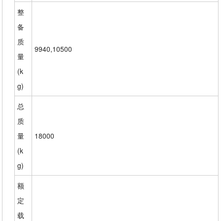
整
备
质
9940,10500
量
(k
g)
总
质
量
18000
(k
g)
额
定
载