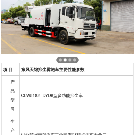
项 目
东风天锦抑尘雾炮车主要性能参数
产
品
CLW5182TDYD6型多功能抑尘车
型
号
生
产
湖北随州南郊汽车工业园B区5幢抑尘车专业厂