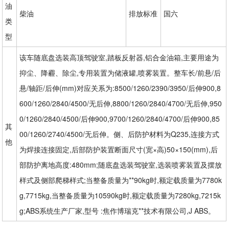
油
柴油
排放标准
国六
类
型
该车随底盘选装高顶驾驶室,踏板反射器,铝合金油箱,主要用途为
抑尘、降霾、除尘,专用装置为储液罐,喷雾装置。整车长/前悬/后
悬/轴距/后伸(mm)对应关系为:8500/1260/2390/3950/后伸900,8
600/1260/2840/4500/无后伸,8800/1260/2840/4700/无后伸,950
0/1260/2840/4500/后伸900,9700/1260/2840/4700/后伸900,85
其
00/1260/2740/4500/无后伸。侧、后防护材料为Q235,连接方式
他
为焊接连接固定,后部防护装置断面尺寸(宽×高)50×150(mm),后
部防护离地高度:480mm;随底盘选装驾驶室,选装喷雾装置及摆放
样式及侧部爬梯样式;当整备质量为**90kg时,额定载质量为7780k
g,7715kg,当整备质量为10590kg时,额定载质量为7280kg,7215k
g;ABS系统生产厂家,型号 :焦作博瑞克**技术有限公司,J ABS。