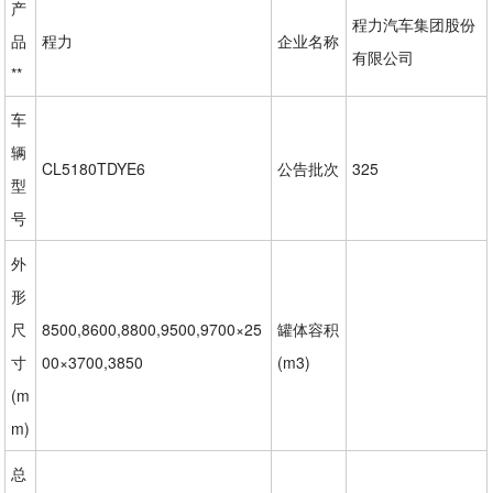
产
程力汽车集团股份
品
程力
企业名称
有限公司
**
车
辆
CL5180TDYE6
公告批次
325
型
号
外
形
尺
8500,8600,8800,9500,9700×25
罐体容积
寸
00×3700,3850
(m3)
(m
m)
总