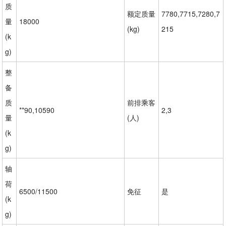
质
额定质量
7780,7715,7280,7
量
18000
(kg)
215
(k
g)
整
备
质
前排乘客
**90,10590
2,3
量
(人)
(k
g)
轴
荷
6500/11500
免征
是
(k
g)