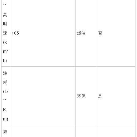
**
高
时
速
105
燃油
否
(k
m/
h)
油
耗
(L/
环保
是
**
K
m)
燃