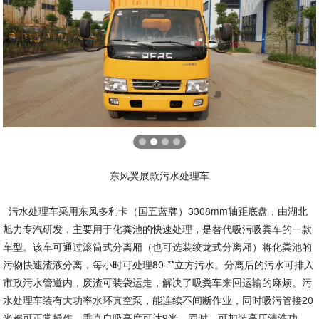
东风翼展款污水处理车
污水处理车采用东风多利卡（国五蓝牌）3308mm轴距底盘，由湖北
旭力专汽研发，主要用于化粪池的快速处理，是替代吸污吸粪车的一款
车型。该车可通过滚筒式分离厢（也可选装绞龙式分离厢）将化粪池的
污物快速渣液分离，每小时可处理80-**立方污水。分离后的污水可排入
市政污水管道内，废渣可装袋运走，解决了吸粪车来回运输的麻烦。污
水处理车装有大功率水环真空泵，能连续不间断作业，同时吸污管接20
米都可正常操作，垂直自吸高度可达9米。同时，可加装高压清洗功、