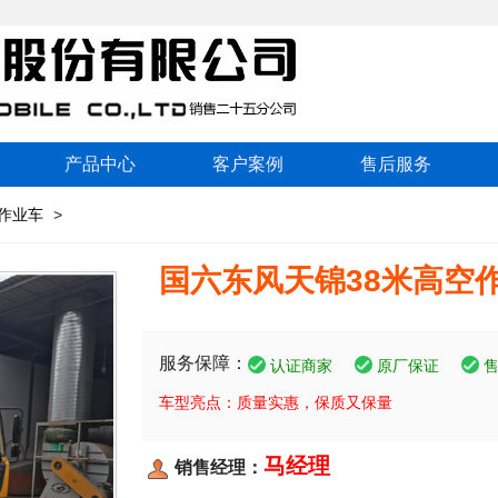
产品中心
客户案例
售后服务
作业车
>
国六东风天锦38米高空
服务保障：
认证商家
原厂保证
车型亮点：质量实惠，保质又保量
马经理
销售经理：