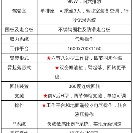
9KW
，国六排放
3
驾驶室
单排座，可乘坐
人，驾驶室装备空调，行
驶记录系统
围板及走台板
不锈钢围栏及防滑走台板
取力系统
气动操作
1500x700x1150
工作平台
臂架形式
★
六节八边型工作臂，四节同步伸缩
臂起落形式
★
双变幅油缸，臂起落、回转更平
稳。
360
回转装置
度连续回转
V
H
支腿
★
前
后
型，两节伸缩支腿，单独可调
操作
★
工作平台和地面遥控器电气操作，转台
液压操作
**系统
负载敏感比例**系统，实现无级调速