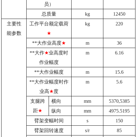
员）
总质量
kg
12450
主要性
工作平台额定载荷
kg
220
能参数
★
**大作业高度
★
m
36
**大作
★
业高度时
m
6.16
作业幅度
**大作业幅度
m
15.6
**大作业幅度时作
m
5.6
业高
★
度
支腿跨
横向
mm
5370,5385
距
★
纵向
mm
4975.5195
臂架变幅时间
s
150
臂架回转速度
s/r
85