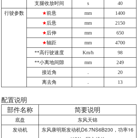
支腿收放时间
s
40
行驶参数
★
前悬
mm
1400
★
后悬
mm
2150
★
后伸
mm
650
★
轴距
mm
4700
**高行驶速度
Km/h
98
**小离地间隙
mm
249
接近角
.
20
离去角
.
13
配置说明
部件名称
简要说明
底盘
东风天锦
D6.7NS6B230
16
发动机
东风康明斯发动机
，功率